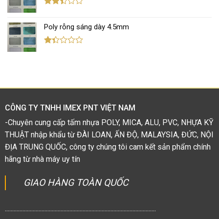
5 sao
Được
xếp
Poly rỗng sáng dày 4.5mm
hạng
2.42
5 sao
Được
xếp
hạng
1.38
5
sao
CÔNG TY TNHH IMEX PNT VIỆT NAM
-Chuyên cung cấp tấm nhựa POLY, MICA, ALU, PVC, NHỰA KỸ
THUẬT nhập khẩu từ ĐÀI LOAN, ẤN ĐỘ, MALAYSIA, ĐỨC, NỘI
ĐỊA TRUNG QUỐC, công ty chúng tôi cam kết sản phẩm chính
hãng từ nhà máy uy tín
GIAO HÀNG TOÀN QUỐC
.......................................................................................................