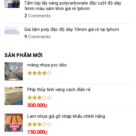
Tấm lợp lấy sáng polycarbonate đặc ruột độ dày
NHẤT
5mm màu xám khói giá rẻ tphcm
2026
2
Comments
Giá tấm poly đặc độ dày 10mm giá rẻ tại tphcm
9
Comments
SẢN PHẨM MỚI
màng nhựa pvc dẻo
Được
xếp hạng
Phíp thủy tinh vàng cách điện rẻ
4.00
5
sao
Được
300.000
₫
xếp
hạng
Lam nhựa giả gỗ nhập khẩu chính hãng
3.00
5
sao
Được
150.000
₫