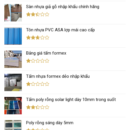
xếp
hạng
Sàn nhựa giả gỗ nhập khẩu chính hãng
3.00
5
sao
Được
xếp
Tôn nhựa PVC ASA lợp mái cao cấp
hạng
2.43
5 sao
Được
xếp
Bảng giá tấm formex
hạng
2.67
5 sao
Được
xếp
Tấm nhựa formex dẻo nhập khẩu
hạng
1.12
5
sao
Được
xếp
Tấm poly rỗng solar light dày 10mm trong suốt
hạng
1.11
5
sao
Được
xếp
Poly rỗng sáng dày 5mm
hạng
2.34