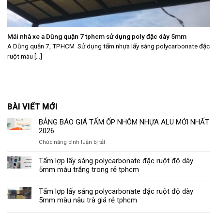
Mái nhà xe a Dũng quận 7 tphcm sử dụng poly đặc dày 5mm
A Dũng quận 7, TPHCM Sử dụng tấm nhựa lấy sáng polycarbonate đặc
ruột màu [...]
BÀI VIẾT MỚI
BẢNG BÁO GIÁ TẤM ỐP NHÔM NHỰA ALU MỚI NHẤT
2026
ở
Chức năng bình luận bị tắt
BẢNG
BÁO
Tấm lợp lấy sáng polycarbonate đặc ruột độ dày
GIÁ
5mm màu trắng trong rẻ tphcm
TẤM
ỐP
Tấm lợp lấy sáng polycarbonate đặc ruột độ dày
NHÔM
5mm màu nâu trà giá rẻ tphcm
NHỰA
ALU
MỚI