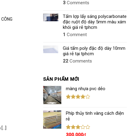
3
Comments
Tấm lợp lấy sáng polycarbonate
I CÔNG
đặc ruột độ dày 5mm màu xám
khói giá rẻ tphcm
1
Comment
Giá tấm poly đặc độ dày 10mm
giá rẻ tại tphcm
22
Comments
SẢN PHẨM MỚI
màng nhựa pvc dẻo
Được
xếp hạng
Phíp thủy tinh vàng cách điện
4.00
5
sao
rẻ
...]
Được
300.000
₫