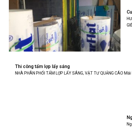
Cu
HƯ
GIẾ
Thi công tấm lợp lấy sáng
NHÀ PHÂN PHỐI TẤM LỢP LẤY SÁNG, VẬT TƯ QUẢNG CÁO Mái lấy 
Ng
Ngó