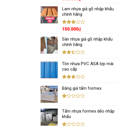
xếp
hạng
Lam nhựa giả gỗ nhập khẩu
3.00
5
chính hãng
sao
Được
150.000
₫
xếp
hạng
Sàn nhựa giả gỗ nhập khẩu
3.00
5
chính hãng
sao
Được
xếp
Tôn nhựa PVC ASA lợp mái
hạng
cao cấp
2.43
5 sao
Được
xếp
Bảng giá tấm formex
hạng
2.67
5 sao
Được
xếp
Tấm nhựa formex dẻo nhập
hạng
1.12
khẩu
5
sao