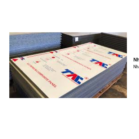
Nh
Nhậ