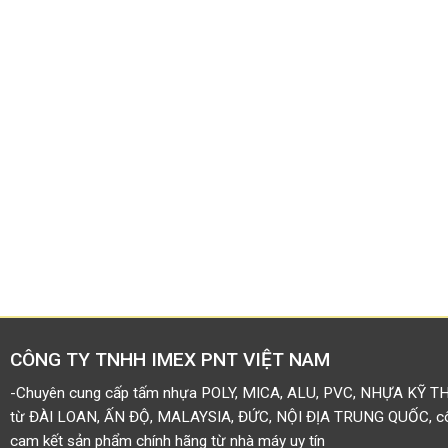
CÔNG TY TNHH IMEX PNT VIỆT NAM
-Chuyên cung cấp tấm nhựa POLY, MICA, ALU, PVC, NHỰA KỸ T
từ ĐÀI LOAN, ẤN ĐỘ, MALAYSIA, ĐỨC, NỘI ĐỊA TRUNG QUỐC, côn
cam kết sản phẩm chính hãng từ nhà máy uy tín