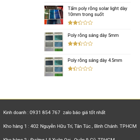
Được
xếp
Tấm poly rỗng solar light dày
hạng
10mm trong suốt
1.11
5
sao
Được
xếp
Poly rỗng sáng dày 5mm
hạng
2.31
5 sao
Được
xếp
Poly rỗng sáng dày 4.5mm
hạng
2.41
5 sao
Được
xếp
hạng
1.38
5
sao
Kinh doanh : 0931 854 767 zalo báo giá tốt nhất
Kho hàng 1 : 402 Nguyễn Hữu Trí, Tân Túc , Bình Chánh. TPHCM
Kho hàng 2 : Đường Lã Xuân Oai , Quận 9 Cũ, TPHCM