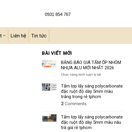
ĐẶT HÀNG:
0931 854 767
t
Liên hệ
Tin tức
BÀI VIẾT MỚI
BẢNG BÁO GIÁ TẤM ỐP NHÔM
NHỰA ALU MỚI NHẤT 2026
ở
Chức năng bình luận bị tắt
BẢNG
BÁO
Tấm lợp lấy sáng polycarbonate
GIÁ
đặc ruột độ dày 5mm màu
TẤM
trắng trong rẻ tphcm
ỐP
2
Comments
NHÔM
NHỰA
ALU
Tấm lợp lấy sáng polycarbonate
MỚI
đặc ruột độ dày 5mm màu nâu
NHẤT
trà giá rẻ tphcm
2026