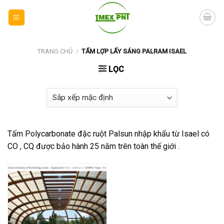
Skip
to
content
TRANG CHỦ
/
TẤM LỢP LẤY SÁNG PALRAM ISAEL
LỌC
Tấm Polycarbonate đặc ruột Palsun nhập khẩu từ Isael có
CO , CQ được bảo hành 25 năm trên toàn thế giới .