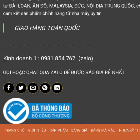
từ ĐÀI LOAN, ẤN ĐỘ, MALAYSIA, ĐỨC, NỘI ĐỊA TRUNG QUỐC, côn
cam kết sản phẩm chính hãng từ nhà máy uy tín
GIAO HÀNG TOÀN QUỐC
.......................................................................................................
Kinh doanh 1 : 0931 854 767 (zalo)
GỌI HOẶC CHAT QUA ZALO ĐỂ ĐƯỢC BÁO GIÁ RẺ NHẤT
TRANG CHỦ
GIỚI THIỆU
SẢN PHẨM
BẢNG GIÁ
BẢNG MÃ MÀU
NHỰA KỸ T