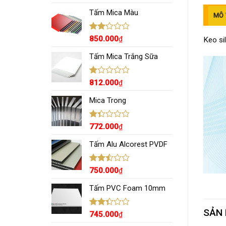
xếp
hạng
Tấm Mica Màu
MÔ 
2.92
5
sao
Được
850.000
₫
Keo si
xếp
hạng
Tấm Mica Trắng Sữa
2.15
5
sao
Được
812.000
₫
xếp
hạng
Mica Trong
1.00
5
sao
Được
772.000
₫
xếp
hạng
Tấm Alu Alcorest PVDF
1.38
5
sao
Được
750.000
₫
xếp
hạng
Tấm PVC Foam 10mm
2.46
5 sao
SẢN
Được
745.000
₫
xếp