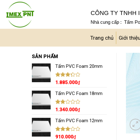
Skip
to
CÔNG TY TNHH I
content
Nhà cung cấp : Tấm Pol
Trang chủ
Giới thiệ
SẢN PHẨM
Tấm PVC Foam 20mm
Được
1.885.000
₫
xếp
hạng
Tấm PVC Foam 18mm
3.29
5
sao
Được
1.340.000
₫
xếp
hạng
Tấm PVC Foam 12mm
1.80
5
sao
Được
910.000
₫