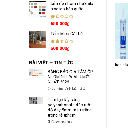
hạng
tấm ốp nhôm nhựa alu
2.36
alcotop hàn quốc
5 sao
Được
650.000
₫
xếp
hạng
Tấm Mica Cắt Lẻ
1.50
5
sao
Được
500.000
₫
xếp
hạng
2.43
BÀI VIẾT – TIN TỨC
keo sil
5 sao
BẢNG BÁO GIÁ TẤM ỐP
NHÔM NHỰA ALU MỚI
NHẤT 2026
ở
Chức năng bình luận bị tắt
BẢNG
BÁO
Tấm lợp lấy sáng
GIÁ
polycarbonate đặc ruột
TẤM
độ dày 5mm màu trắng
ỐP
trong rẻ tphcm
NHÔM
3
Comments
NHỰA
ALU