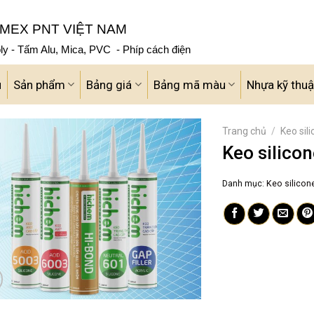
MEX PNT VIỆT NAM
y - Tấm Alu, Mica, PVC - Phíp cách điện
u
Sản phẩm
Bảng giá
Bảng mã màu
Nhựa kỹ thuậ
Trang chủ
/
Keo sil
Keo silico
Danh mục:
Keo silicon