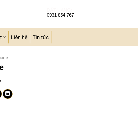
ĐẶT HÀNG:
0931 854 767
t
Liên hệ
Tin tức
icone
ne
e