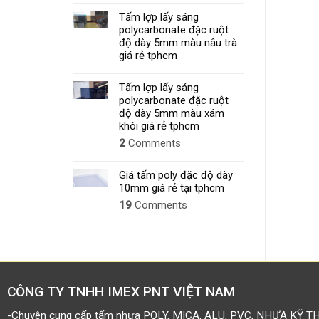
MỚI
Tấm lợp lấy sáng
NHẤT
polycarbonate đặc ruột
2026
độ dày 5mm màu nâu trà
giá rẻ tphcm
Tấm lợp lấy sáng
polycarbonate đặc ruột
độ dày 5mm màu xám
khói giá rẻ tphcm
2
Comments
Giá tấm poly đặc độ dày
10mm giá rẻ tại tphcm
19
Comments
CÔNG TY TNHH IMEX PNT VIỆT NAM
-Chuyên cung cấp tấm nhựa POLY, MICA, ALU, PVC, NHỰA KỸ T