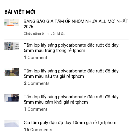
BÀI VIẾT MỚI
BẢNG BÁO GIÁ TẤM ỐP NHÔM NHỰA ALU MỚI NHẤT
2026
ở
Chức năng bình luận bị tắt
BẢNG
BÁO
Tấm lợp lấy sáng polycarbonate đặc ruột độ dày
GIÁ
5mm màu trắng trong rẻ tphcm
TẤM
1
Comment
ỐP
NHÔM
NHỰA
Tấm lợp lấy sáng polycarbonate đặc ruột độ dày
ALU
5mm màu nâu trà giá rẻ tphcm
MỚI
2
Comments
NHẤT
2026
Tấm lợp lấy sáng polycarbonate đặc ruột độ dày
5mm màu xám khói giá rẻ tphcm
1
Comment
Giá tấm poly đặc độ dày 10mm giá rẻ tại tphcm
16
Comments