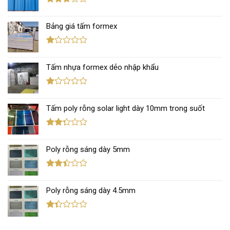
5 sao
Được
xếp
Bảng giá tấm formex
hạng
2.67
5 sao
Được
xếp
Tấm nhựa formex dẻo nhập khẩu
hạng
1.12
5
sao
Được
xếp
Tấm poly rỗng solar light dày 10mm trong suốt
hạng
1.11
5
sao
Được
xếp
Poly rỗng sáng dày 5mm
hạng
2.29
5 sao
Được
xếp
Poly rỗng sáng dày 4.5mm
hạng
2.39
5 sao
Được
xếp