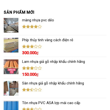
SẢN PHẨM MỚI
màng nhựa pvc dẻo
Được
xếp hạng
Phíp thủy tinh vàng cách điện rẻ
4.00
5
sao
Được
300.000
₫
xếp
hạng
Lam nhựa giả gỗ nhập khẩu chính hãng
3.00
5
sao
Được
150.000
₫
xếp
hạng
Sàn nhựa giả gỗ nhập khẩu chính hãng
3.00
5
sao
Được
xếp
Tôn nhựa PVC ASA lợp mái cao cấp
hạng
2.43