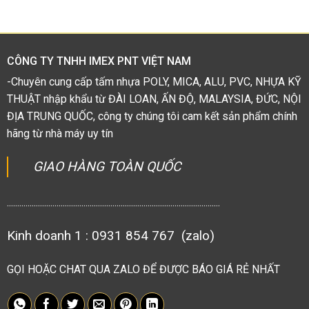
hạng
1.38
5
sao
CÔNG TY TNHH IMEX PNT VIỆT NAM
-Chuyên cung cấp tấm nhựa POLY, MICA, ALU, PVC, NHỰA KỸ
THUẬT nhập khẩu từ ĐÀI LOAN, ẤN ĐỘ, MALAYSIA, ĐỨC, NỘI
ĐỊA TRUNG QUỐC, công ty chúng tôi cam kết sản phẩm chính
hãng từ nhà máy uy tín
GIAO HÀNG TOÀN QUỐC
.......................................................................................................
Kinh doanh 1 : 0931 854 767 (zalo)
GỌI HOẶC CHAT QUA ZALO ĐỂ ĐƯỢC BÁO GIÁ RẺ NHẤT