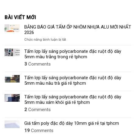
BÀI VIẾT MỚI
BẢNG BÁO GIÁ TẤM ỐP NHÔM NHỰA ALU MỚI NHẤT
2026
ở
Chức năng bình luận bị tắt
BẢNG
BÁO
Tấm lợp lấy sáng polycarbonate đặc ruột độ dày
GIÁ
5mm màu trắng trong rẻ tphcm
TẤM
3
Comments
ỐP
NHÔM
NHỰA
Tấm lợp lấy sáng polycarbonate đặc ruột độ dày
ALU
5mm màu nâu trà giá rẻ tphcm
MỚI
NHẤT
Tấm lợp lấy sáng polycarbonate đặc ruột độ dày
2026
5mm màu xám khói giá rẻ tphcm
2
Comments
Giá tấm poly đặc độ dày 10mm giá rẻ tại tphcm
19
Comments