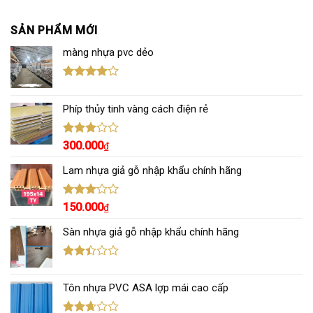
SẢN PHẨM MỚI
màng nhựa pvc dẻo
Được
xếp hạng
Phíp thủy tinh vàng cách điện rẻ
4.00
5
sao
Được
300.000
₫
xếp
hạng
Lam nhựa giả gỗ nhập khẩu chính hãng
3.00
5
sao
Được
150.000
₫
xếp
hạng
Sàn nhựa giả gỗ nhập khẩu chính hãng
3.00
5
sao
Được
xếp
Tôn nhựa PVC ASA lợp mái cao cấp
hạng
2.43
5 sao