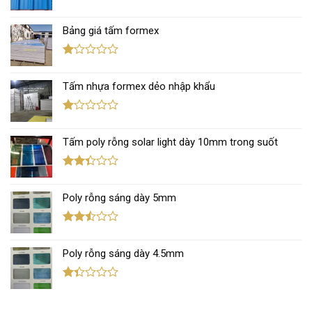
Được
xếp
Bảng giá tấm formex
hạng
2.67
5 sao
Được
xếp
Tấm nhựa formex dẻo nhập khẩu
hạng
1.12
5
sao
Được
xếp
Tấm poly rỗng solar light dày 10mm trong suốt
hạng
1.11
5
sao
Được
xếp
Poly rỗng sáng dày 5mm
hạng
2.35
5 sao
Được
xếp
Poly rỗng sáng dày 4.5mm
hạng
2.44
5 sao
Được
xếp
hạng