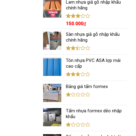
hạng
Lam nhựa giả gỗ nhập khẩu
3.00
5
chính hãng
sao
Được
150.000
₫
xếp
hạng
Sàn nhựa giả gỗ nhập khẩu
3.00
5
chính hãng
sao
Được
xếp
Tôn nhựa PVC ASA lợp mái
hạng
cao cấp
2.43
5 sao
Được
xếp
Bảng giá tấm formex
hạng
2.67
5 sao
Được
xếp
Tấm nhựa formex dẻo nhập
hạng
1.12
khẩu
5
sao
Được