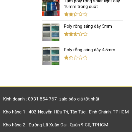
xếp
Tấm poly rỗng solar light dày
hạng
10mm trong suốt
1.11
5
sao
Được
xếp
Poly rỗng sáng dày 5mm
hạng
2.35
5 sao
Được
xếp
Poly rỗng sáng dày 4.5mm
hạng
2.44
5 sao
Được
xếp
hạng
1.38
5
sao
Kinh doanh : 0931 854 767 zalo báo giá tốt nhất
Kho hàng 1 : 402 Nguyễn Hữu Trí, Tân Túc , Bình Chánh. TPHCM
Kho hàng 2 : Đường Lã Xuân Oai , Quận 9 Cũ, TPHCM