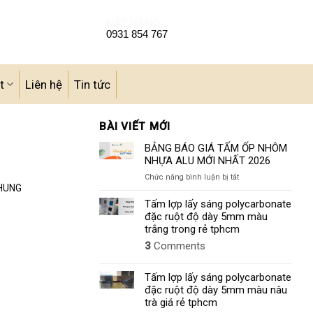
ĐẶT HÀNG:
0931 854 767
t
Liên hệ
Tin tức
BÀI VIẾT MỚI
BẢNG BÁO GIÁ TẤM ỐP NHÔM
NHỰA ALU MỚI NHẤT 2026
ở
Chức năng bình luận bị tắt
CHUNG
BẢNG
BÁO
Tấm lợp lấy sáng polycarbonate
GIÁ
đặc ruột độ dày 5mm màu
TẤM
trắng trong rẻ tphcm
ỐP
3
Comments
NHÔM
NHỰA
ALU
Tấm lợp lấy sáng polycarbonate
MỚI
đặc ruột độ dày 5mm màu nâu
NHẤT
trà giá rẻ tphcm
2026