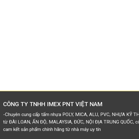
CÔNG TY TNHH IMEX PNT VIỆT NAM
-Chuyên cung cấp tấm nhựa POLY, MICA, ALU, PVC, NHỰA KỸ T
từ ĐÀI LOAN, ẤN ĐỘ, MALAYSIA, ĐỨC, NỘI ĐỊA TRUNG QUỐC, côn
cam kết sản phẩm chính hãng từ nhà máy uy tín