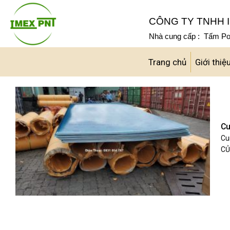
Skip
to
CÔNG TY TNHH I
content
Nhà cung cấp : Tấm Pol
Trang chủ
Giới thiệ
Cu
Cu
CỦ