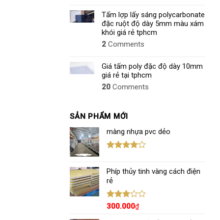
Tấm lợp lấy sáng polycarbonate
đặc ruột độ dày 5mm màu xám
khói giá rẻ tphcm
2
Comments
Giá tấm poly đặc độ dày 10mm
giá rẻ tại tphcm
20
Comments
SẢN PHẨM MỚI
màng nhựa pvc dẻo
Được
xếp hạng
Phíp thủy tinh vàng cách điện
4.00
5
sao
rẻ
Được
300.000
₫
xếp