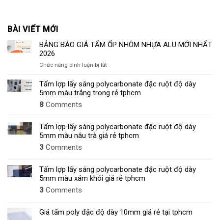
BÀI VIẾT MỚI
BẢNG BÁO GIÁ TẤM ỐP NHÔM NHỰA ALU MỚI NHẤT
2026
ở
Chức năng bình luận bị tắt
BẢNG
BÁO
Tấm lợp lấy sáng polycarbonate đặc ruột độ dày
GIÁ
5mm màu trắng trong rẻ tphcm
TẤM
8
Comments
ỐP
NHÔM
NHỰA
Tấm lợp lấy sáng polycarbonate đặc ruột độ dày
ALU
5mm màu nâu trà giá rẻ tphcm
MỚI
3
Comments
NHẤT
2026
Tấm lợp lấy sáng polycarbonate đặc ruột độ dày
5mm màu xám khói giá rẻ tphcm
3
Comments
Giá tấm poly đặc độ dày 10mm giá rẻ tại tphcm