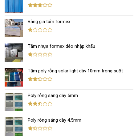
2.43
5 sao
Được
xếp
Bảng giá tấm formex
hạng
2.67
5 sao
Được
xếp
Tấm nhựa formex dẻo nhập khẩu
hạng
1.12
5
sao
Được
xếp
Tấm poly rỗng solar light dày 10mm trong suốt
hạng
1.11
5
sao
Được
xếp
Poly rỗng sáng dày 5mm
hạng
2.35
5 sao
Được
xếp
Poly rỗng sáng dày 4.5mm
hạng
2.45
5 sao
Được