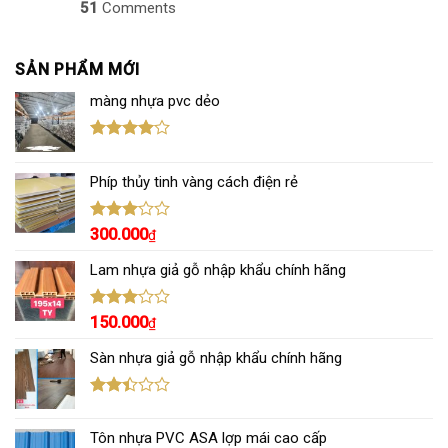
51
Comments
SẢN PHẨM MỚI
màng nhựa pvc dẻo
Được
xếp hạng
Phíp thủy tinh vàng cách điện rẻ
4.00
5
sao
Được
300.000
₫
xếp
hạng
Lam nhựa giả gỗ nhập khẩu chính hãng
3.00
5
sao
Được
150.000
₫
xếp
hạng
Sàn nhựa giả gỗ nhập khẩu chính hãng
3.00
5
sao
Được
xếp
Tôn nhựa PVC ASA lợp mái cao cấp
hạng