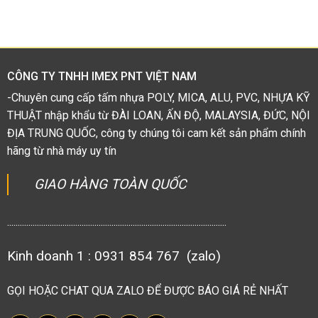
xếp
hạng
1.38
5
sao
CÔNG TY TNHH IMEX PNT VIỆT NAM
-Chuyên cung cấp tấm nhựa POLY, MICA, ALU, PVC, NHỰA KỸ
THUẬT nhập khẩu từ ĐÀI LOAN, ẤN ĐỘ, MALAYSIA, ĐỨC, NỘI
ĐỊA TRUNG QUỐC, công ty chúng tôi cam kết sản phẩm chính
hãng từ nhà máy uy tín
GIAO HÀNG TOÀN QUỐC
.......................................................................................................
Kinh doanh 1 : 0931 854 767 (zalo)
GỌI HOẶC CHAT QUA ZALO ĐỂ ĐƯỢC BÁO GIÁ RẺ NHẤT