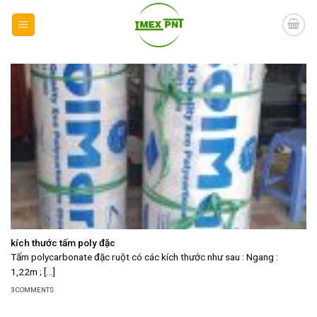
Skip
to
content
kích thước tấm poly đặc
Tấm polycarbonate đặc ruột có các kích thước như sau : Ngang :
1,22m ; [...]
3 COMMENTS