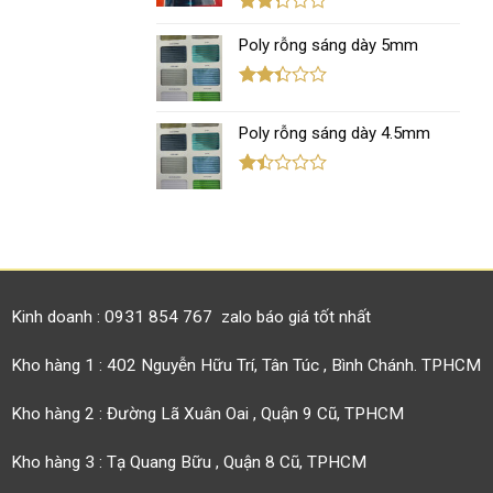
5
sao
Được
xếp
Poly rỗng sáng dày 5mm
hạng
2.30
5 sao
Được
xếp
Poly rỗng sáng dày 4.5mm
hạng
2.37
5 sao
Được
xếp
hạng
1.42
5
sao
Kinh doanh : 0931 854 767 zalo báo giá tốt nhất
Kho hàng 1 : 402 Nguyễn Hữu Trí, Tân Túc , Bình Chánh. TPHCM
Kho hàng 2 : Đường Lã Xuân Oai , Quận 9 Cũ, TPHCM
Kho hàng 3 : Tạ Quang Bữu , Quận 8 Cũ, TPHCM