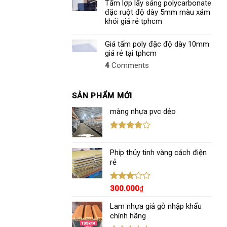
Tấm lợp lấy sáng polycarbonate
đặc ruột độ dày 5mm màu xám
khói giá rẻ tphcm
Giá tấm poly đặc độ dày 10mm
giá rẻ tại tphcm
4
Comments
SẢN PHẨM MỚI
màng nhựa pvc dẻo
Được
xếp hạng
Phíp thủy tinh vàng cách điện
4.00
5
sao
rẻ
Được
300.000
₫
xếp
hạng
Lam nhựa giả gỗ nhập khẩu
3.00
5
chính hãng
sao