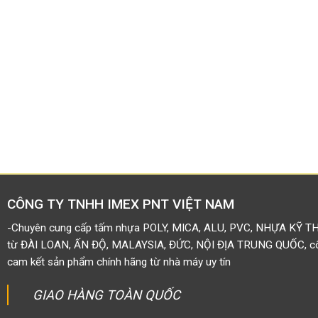
CÔNG TY TNHH IMEX PNT VIỆT NAM
-Chuyên cung cấp tấm nhựa POLY, MICA, ALU, PVC, NHỰA KỸ T
từ ĐÀI LOAN, ẤN ĐỘ, MALAYSIA, ĐỨC, NỘI ĐỊA TRUNG QUỐC, côn
cam kết sản phẩm chính hãng từ nhà máy uy tín
GIAO HÀNG TOÀN QUỐC