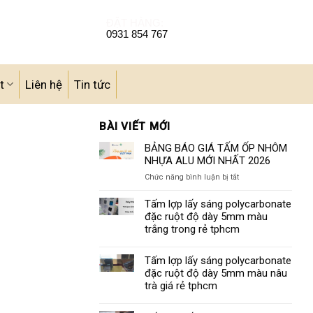
ĐẶT HÀNG:
0931 854 767
t
Liên hệ
Tin tức
BÀI VIẾT MỚI
BẢNG BÁO GIÁ TẤM ỐP NHÔM
NHỰA ALU MỚI NHẤT 2026
ở
Chức năng bình luận bị tắt
BẢNG
BÁO
Tấm lợp lấy sáng polycarbonate
GIÁ
đặc ruột độ dày 5mm màu
TẤM
trắng trong rẻ tphcm
ỐP
NHÔM
Tấm lợp lấy sáng polycarbonate
NHỰA
đặc ruột độ dày 5mm màu nâu
ALU
MỚI
trà giá rẻ tphcm
NHẤT
2026