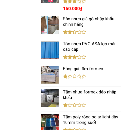
Được
150.000
₫
xếp
hạng
Sàn nhựa giả gỗ nhập khẩu
3.00
5
chính hãng
sao
Được
xếp
Tôn nhựa PVC ASA lợp mái
hạng
cao cấp
2.43
5 sao
Được
xếp
Bảng giá tấm formex
hạng
2.67
5 sao
Được
xếp
Tấm nhựa formex dẻo nhập
hạng
1.12
khẩu
5
sao
Được
xếp
Tấm poly rỗng solar light dày
hạng
10mm trong suốt
1.12