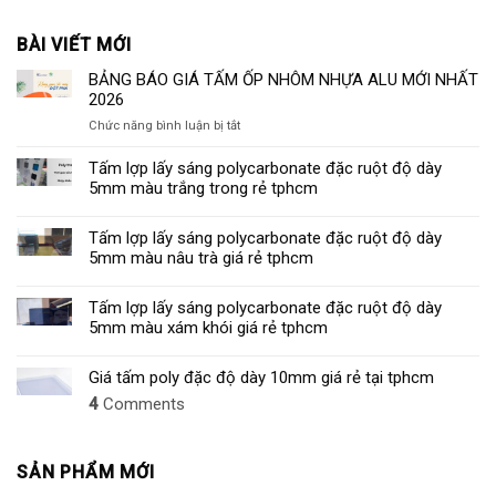
BÀI VIẾT MỚI
BẢNG BÁO GIÁ TẤM ỐP NHÔM NHỰA ALU MỚI NHẤT
2026
ở
Chức năng bình luận bị tắt
BẢNG
BÁO
Tấm lợp lấy sáng polycarbonate đặc ruột độ dày
GIÁ
5mm màu trắng trong rẻ tphcm
TẤM
ỐP
Tấm lợp lấy sáng polycarbonate đặc ruột độ dày
NHÔM
5mm màu nâu trà giá rẻ tphcm
NHỰA
ALU
MỚI
Tấm lợp lấy sáng polycarbonate đặc ruột độ dày
NHẤT
5mm màu xám khói giá rẻ tphcm
2026
Giá tấm poly đặc độ dày 10mm giá rẻ tại tphcm
4
Comments
SẢN PHẨM MỚI