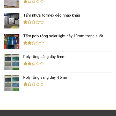
5 sao
Được
xếp
Tấm nhựa formex dẻo nhập khẩu
hạng
1.12
5
sao
Được
xếp
Tấm poly rỗng solar light dày 10mm trong suốt
hạng
1.12
5
sao
Được
xếp
Poly rỗng sáng dày 5mm
hạng
2.29
5 sao
Được
xếp
Poly rỗng sáng dày 4.5mm
hạng
2.37
5 sao
Được
xếp
hạng
1.42
5
sao