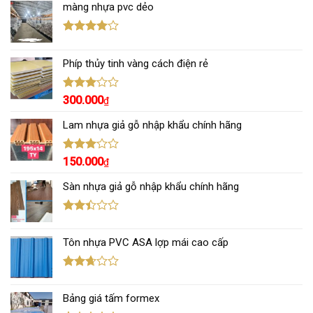
màng nhựa pvc dẻo
Được
xếp hạng
Phíp thủy tinh vàng cách điện rẻ
4.00
5
sao
Được
300.000
₫
xếp
hạng
Lam nhựa giả gỗ nhập khẩu chính hãng
3.00
5
sao
Được
150.000
₫
xếp
hạng
Sàn nhựa giả gỗ nhập khẩu chính hãng
3.00
5
sao
Được
xếp
Tôn nhựa PVC ASA lợp mái cao cấp
hạng
2.43
5 sao
Được
xếp
Bảng giá tấm formex
hạng
2.67