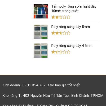
Được
xếp
Tấm poly rỗng solar light dày
hạng
10mm trong suốt
1.11
5
sao
Được
xếp
Poly rỗng sáng dày 5mm
hạng
2.37
5 sao
Được
xếp
Poly rỗng sáng dày 4.5mm
hạng
2.45
5 sao
Được
xếp
hạng
1.38
5
sao
Kinh doanh : 0931 854 767 zalo báo giá tốt nhất
Kho hàng 1 : 402 Nguyễn Hữu Trí, Tân Túc , Bình Chánh. TPHCM
Kho hàng 2 : Đường Lã Xuân Oai , Quận 9 Cũ, TPHCM