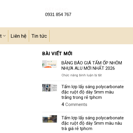
ĐẶT HÀNG:
0931 854 767
t
Liên hệ
Tin tức
BÀI VIẾT MỚI
BẢNG BÁO GIÁ TẤM ỐP NHÔM
NHỰA ALU MỚI NHẤT 2026
ở
Chức năng bình luận bị tắt
BẢNG
BÁO
Tấm lợp lấy sáng polycarbonate
GIÁ
đặc ruột độ dày 5mm màu
TẤM
trắng trong rẻ tphcm
ỐP
4
Comments
NHÔM
NHỰA
ALU
Tấm lợp lấy sáng polycarbonate
MỚI
đặc ruột độ dày 5mm màu nâu
NHẤT
trà giá rẻ tphcm
2026