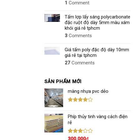
1
Comment
Tấm lợp lấy sáng polycarbonate
đặc ruột độ dày 5mm màu xám
khói giá rẻ tphcm
3
Comments
Giá tấm poly đặc độ dày 10mm
giá rẻ tại tphcm
27
Comments
SẢN PHẨM MỚI
màng nhựa pvc dẻo
Được
xếp hạng
Phíp thủy tinh vàng cách điện
4.00
5
sao
rẻ
Được
300.000
₫