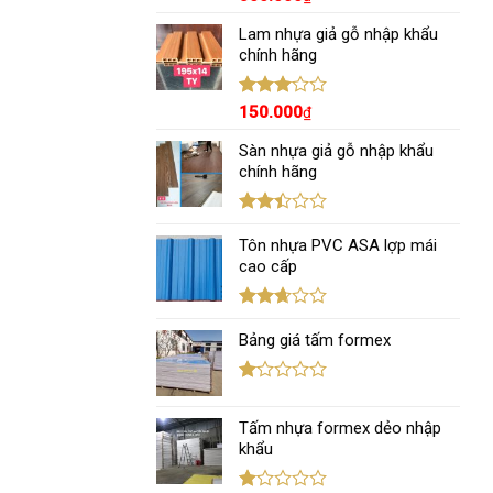
xếp
hạng
Lam nhựa giả gỗ nhập khẩu
3.00
5
chính hãng
sao
Được
150.000
₫
xếp
hạng
Sàn nhựa giả gỗ nhập khẩu
3.00
5
chính hãng
sao
Được
xếp
Tôn nhựa PVC ASA lợp mái
hạng
cao cấp
2.43
5 sao
Được
xếp
Bảng giá tấm formex
hạng
2.67
5 sao
Được
xếp
Tấm nhựa formex dẻo nhập
hạng
1.12
khẩu
5
sao