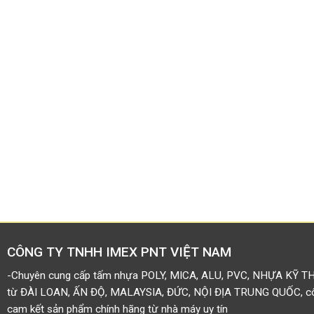
CÔNG TY TNHH IMEX PNT VIỆT NAM
-Chuyên cung cấp tấm nhựa POLY, MICA, ALU, PVC, NHỰA KỸ T
từ ĐÀI LOAN, ẤN ĐỘ, MALAYSIA, ĐỨC, NỘI ĐỊA TRUNG QUỐC, côn
cam kết sản phẩm chính hãng từ nhà máy uy tín