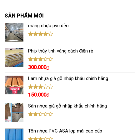
SẢN PHẨM MỚI
màng nhựa pvc dẻo
Được
xếp hạng
Phíp thủy tinh vàng cách điện rẻ
4.00
5
sao
Được
300.000
₫
xếp
hạng
Lam nhựa giả gỗ nhập khẩu chính hãng
3.00
5
sao
Được
150.000
₫
xếp
hạng
Sàn nhựa giả gỗ nhập khẩu chính hãng
3.00
5
sao
Được
xếp
Tôn nhựa PVC ASA lợp mái cao cấp
hạng
2.43