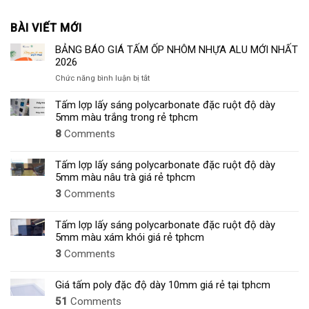
BÀI VIẾT MỚI
BẢNG BÁO GIÁ TẤM ỐP NHÔM NHỰA ALU MỚI NHẤT
2026
ở
Chức năng bình luận bị tắt
BẢNG
BÁO
Tấm lợp lấy sáng polycarbonate đặc ruột độ dày
GIÁ
5mm màu trắng trong rẻ tphcm
TẤM
8
Comments
ỐP
NHÔM
NHỰA
Tấm lợp lấy sáng polycarbonate đặc ruột độ dày
ALU
5mm màu nâu trà giá rẻ tphcm
MỚI
3
Comments
NHẤT
2026
Tấm lợp lấy sáng polycarbonate đặc ruột độ dày
5mm màu xám khói giá rẻ tphcm
3
Comments
Giá tấm poly đặc độ dày 10mm giá rẻ tại tphcm
51
Comments