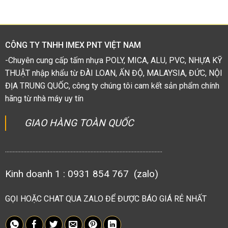
hạng
1.38
5
sao
CÔNG TY TNHH IMEX PNT VIỆT NAM
-Chuyên cung cấp tấm nhựa POLY, MICA, ALU, PVC, NHỰA KỸ
THUẬT nhập khẩu từ ĐÀI LOAN, ẤN ĐỘ, MALAYSIA, ĐỨC, NỘI
ĐỊA TRUNG QUỐC, công ty chúng tôi cam kết sản phẩm chính
hãng từ nhà máy uy tín
GIAO HÀNG TOÀN QUỐC
.......................................................................................................
Kinh doanh 1 : 0931 854 767 (zalo)
GỌI HOẶC CHAT QUA ZALO ĐỂ ĐƯỢC BÁO GIÁ RẺ NHẤT