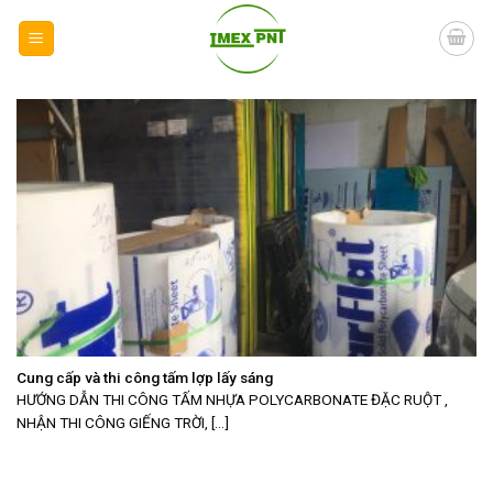
Skip
to
content
Cung cấp và thi công tấm lợp lấy sáng
HƯỚNG DẪN THI CÔNG TẤM NHỰA POLYCARBONATE ĐẶC RUỘT ,
NHẬN THI CÔNG GIẾNG TRỜI, [...]