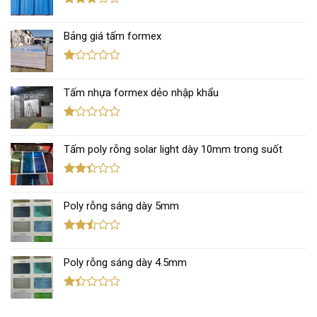
5 sao
Được
xếp
Bảng giá tấm formex
hạng
2.67
5 sao
Được
xếp
Tấm nhựa formex dẻo nhập khẩu
hạng
1.12
5
sao
Được
xếp
Tấm poly rỗng solar light dày 10mm trong suốt
hạng
1.11
5
sao
Được
xếp
Poly rỗng sáng dày 5mm
hạng
2.36
5 sao
Được
xếp
Poly rỗng sáng dày 4.5mm
hạng
2.45
5 sao
Được
xếp