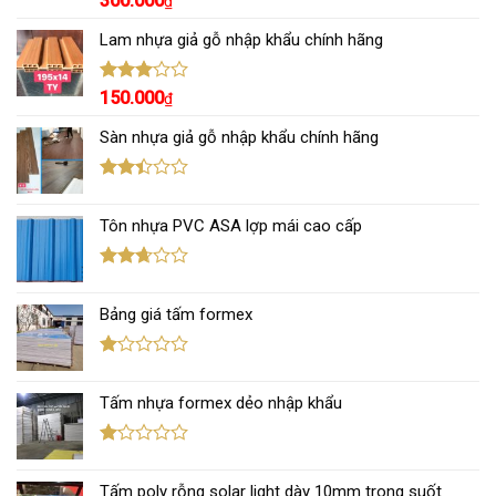
300.000
₫
xếp
hạng
Lam nhựa giả gỗ nhập khẩu chính hãng
3.00
5
sao
Được
150.000
₫
xếp
hạng
Sàn nhựa giả gỗ nhập khẩu chính hãng
3.00
5
sao
Được
xếp
Tôn nhựa PVC ASA lợp mái cao cấp
hạng
2.43
5 sao
Được
xếp
Bảng giá tấm formex
hạng
2.67
5 sao
Được
xếp
Tấm nhựa formex dẻo nhập khẩu
hạng
1.12
5
sao
Được
xếp
Tấm poly rỗng solar light dày 10mm trong suốt
hạng