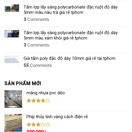
NHỰA
Tấm lợp lấy sáng polycarbonate đặc ruột độ dày
ALU
5mm màu nâu trà giá rẻ tphcm
MỚI
3
Comments
NHẤT
2026
Tấm lợp lấy sáng polycarbonate đặc ruột độ dày
5mm màu xám khói giá rẻ tphcm
3
Comments
Giá tấm poly đặc độ dày 10mm giá rẻ tại tphcm
55
Comments
SẢN PHẨM MỚI
màng nhựa pvc dẻo
Được
xếp hạng
Phíp thủy tinh vàng cách điện rẻ
4.00
5
sao
Được