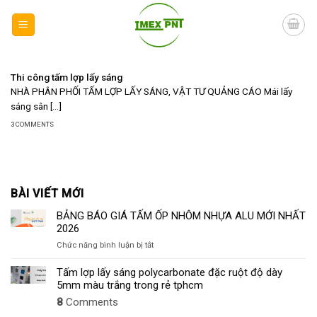
Skip
to
content
Thi công tấm lợp lấy sáng
NHÀ PHÂN PHỐI TẤM LỢP LẤY SÁNG, VẬT TƯ QUẢNG CÁO Mái lấy
sáng sân [...]
3 COMMENTS
BÀI VIẾT MỚI
BẢNG BÁO GIÁ TẤM ỐP NHÔM NHỰA ALU MỚI NHẤT
2026
ở
Chức năng bình luận bị tắt
BẢNG
BÁO
Tấm lợp lấy sáng polycarbonate đặc ruột độ dày
GIÁ
5mm màu trắng trong rẻ tphcm
TẤM
8
Comments
ỐP
NHÔM