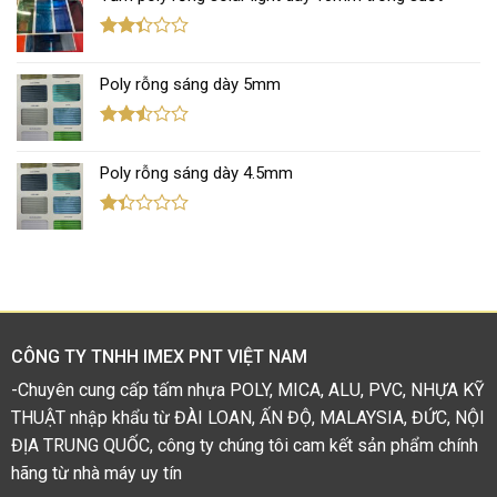
1.11
5
sao
Được
xếp
Poly rỗng sáng dày 5mm
hạng
2.35
5 sao
Được
xếp
Poly rỗng sáng dày 4.5mm
hạng
2.44
5 sao
Được
xếp
hạng
1.38
5
sao
CÔNG TY TNHH IMEX PNT VIỆT NAM
-Chuyên cung cấp tấm nhựa POLY, MICA, ALU, PVC, NHỰA KỸ
THUẬT nhập khẩu từ ĐÀI LOAN, ẤN ĐỘ, MALAYSIA, ĐỨC, NỘI
ĐỊA TRUNG QUỐC, công ty chúng tôi cam kết sản phẩm chính
hãng từ nhà máy uy tín