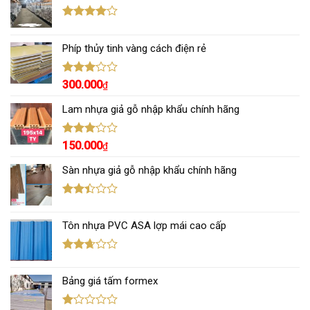
Được
xếp hạng
Phíp thủy tinh vàng cách điện rẻ
4.00
5
sao
Được
300.000
₫
xếp
hạng
Lam nhựa giả gỗ nhập khẩu chính hãng
3.00
5
sao
Được
150.000
₫
xếp
hạng
Sàn nhựa giả gỗ nhập khẩu chính hãng
3.00
5
sao
Được
xếp
Tôn nhựa PVC ASA lợp mái cao cấp
hạng
2.43
5 sao
Được
xếp
Bảng giá tấm formex
hạng
2.67
5 sao