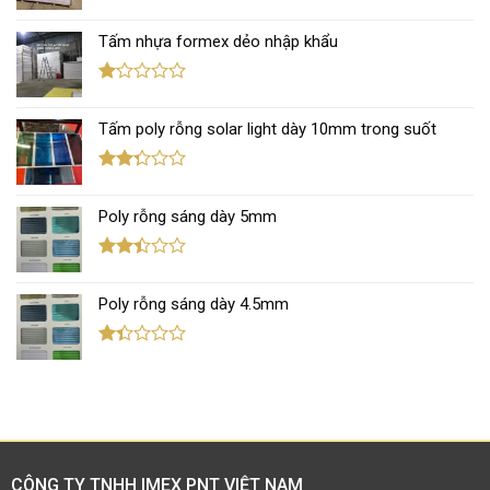
Được
xếp
Tấm nhựa formex dẻo nhập khẩu
hạng
1.12
5
sao
Được
xếp
Tấm poly rỗng solar light dày 10mm trong suốt
hạng
1.11
5
sao
Được
xếp
Poly rỗng sáng dày 5mm
hạng
2.31
5 sao
Được
xếp
Poly rỗng sáng dày 4.5mm
hạng
2.41
5 sao
Được
xếp
hạng
1.38
5
sao
CÔNG TY TNHH IMEX PNT VIỆT NAM