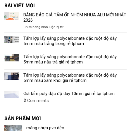
BÀI VIẾT MỚI
BẢNG BÁO GIÁ TẤM ỐP NHÔM NHỰA ALU MỚI NHẤT
2026
ở
Chức năng bình luận bị tắt
BẢNG
BÁO
Tấm lợp lấy sáng polycarbonate đặc ruột độ dày
GIÁ
5mm màu trắng trong rẻ tphcm
TẤM
ỐP
Tấm lợp lấy sáng polycarbonate đặc ruột độ dày
NHÔM
5mm màu nâu trà giá rẻ tphcm
NHỰA
ALU
MỚI
Tấm lợp lấy sáng polycarbonate đặc ruột độ dày
NHẤT
5mm màu xám khói giá rẻ tphcm
2026
Giá tấm poly đặc độ dày 10mm giá rẻ tại tphcm
2
Comments
SẢN PHẨM MỚI
màng nhựa pvc dẻo