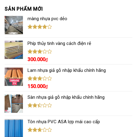
SẢN PHẨM MỚI
màng nhựa pvc dẻo
Được
xếp hạng
Phíp thủy tinh vàng cách điện rẻ
4.00
5
sao
Được
300.000
₫
xếp
hạng
Lam nhựa giả gỗ nhập khẩu chính hãng
3.00
5
sao
Được
150.000
₫
xếp
hạng
Sàn nhựa giả gỗ nhập khẩu chính hãng
3.00
5
sao
Được
xếp
Tôn nhựa PVC ASA lợp mái cao cấp
hạng
2.43
5 sao
Được