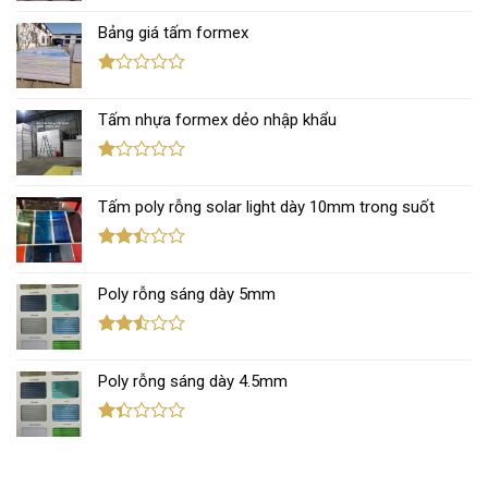
xếp
Bảng giá tấm formex
hạng
2.67
5 sao
Được
xếp
Tấm nhựa formex dẻo nhập khẩu
hạng
1.12
5
sao
Được
xếp
Tấm poly rỗng solar light dày 10mm trong suốt
hạng
1.11
5
sao
Được
xếp
Poly rỗng sáng dày 5mm
hạng
2.38
5 sao
Được
xếp
Poly rỗng sáng dày 4.5mm
hạng
2.44
5 sao
Được
xếp
hạng
1.38