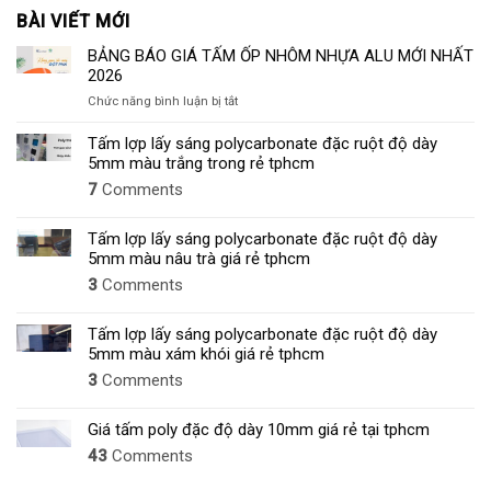
BÀI VIẾT MỚI
BẢNG BÁO GIÁ TẤM ỐP NHÔM NHỰA ALU MỚI NHẤT
2026
ở
Chức năng bình luận bị tắt
BẢNG
BÁO
Tấm lợp lấy sáng polycarbonate đặc ruột độ dày
GIÁ
5mm màu trắng trong rẻ tphcm
TẤM
7
Comments
ỐP
NHÔM
NHỰA
Tấm lợp lấy sáng polycarbonate đặc ruột độ dày
ALU
5mm màu nâu trà giá rẻ tphcm
MỚI
3
Comments
NHẤT
2026
Tấm lợp lấy sáng polycarbonate đặc ruột độ dày
5mm màu xám khói giá rẻ tphcm
3
Comments
Giá tấm poly đặc độ dày 10mm giá rẻ tại tphcm
43
Comments