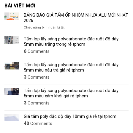
BÀI VIẾT MỚI
BẢNG BÁO GIÁ TẤM ỐP NHÔM NHỰA ALU MỚI NHẤT
2026
ở
Chức năng bình luận bị tắt
BẢNG
BÁO
Tấm lợp lấy sáng polycarbonate đặc ruột độ dày
GIÁ
5mm màu trắng trong rẻ tphcm
TẤM
6
Comments
ỐP
NHÔM
NHỰA
Tấm lợp lấy sáng polycarbonate đặc ruột độ dày
ALU
5mm màu nâu trà giá rẻ tphcm
MỚI
3
Comments
NHẤT
2026
Tấm lợp lấy sáng polycarbonate đặc ruột độ dày
5mm màu xám khói giá rẻ tphcm
3
Comments
Giá tấm poly đặc độ dày 10mm giá rẻ tại tphcm
40
Comments