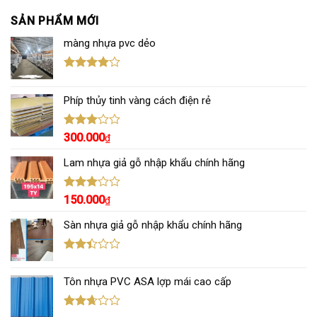
SẢN PHẨM MỚI
màng nhựa pvc dẻo
Được
xếp hạng
Phíp thủy tinh vàng cách điện rẻ
4.00
5
sao
Được
300.000
₫
xếp
hạng
Lam nhựa giả gỗ nhập khẩu chính hãng
3.00
5
sao
Được
150.000
₫
xếp
hạng
Sàn nhựa giả gỗ nhập khẩu chính hãng
3.00
5
sao
Được
xếp
Tôn nhựa PVC ASA lợp mái cao cấp
hạng
2.43
5 sao
Được