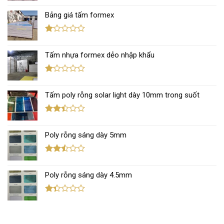
xếp
Bảng giá tấm formex
hạng
2.67
5 sao
Được
xếp
Tấm nhựa formex dẻo nhập khẩu
hạng
1.12
5
sao
Được
xếp
Tấm poly rỗng solar light dày 10mm trong suốt
hạng
1.11
5
sao
Được
xếp
Poly rỗng sáng dày 5mm
hạng
2.39
5 sao
Được
xếp
Poly rỗng sáng dày 4.5mm
hạng
2.44
5 sao
Được
xếp
hạng
1.38