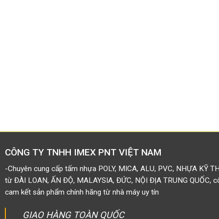
CÔNG TY TNHH IMEX PNT VIỆT NAM
-Chuyên cung cấp tấm nhựa POLY, MICA, ALU, PVC, NHỰA KỸ T
từ ĐÀI LOAN, ẤN ĐỘ, MALAYSIA, ĐỨC, NỘI ĐỊA TRUNG QUỐC, côn
cam kết sản phẩm chính hãng từ nhà máy uy tín
GIAO HÀNG TOÀN QUỐC