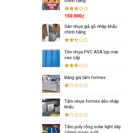
chính hãng
sao
Được
150.000
₫
xếp
hạng
Sàn nhựa giả gỗ nhập khẩu
3.00
5
chính hãng
sao
Được
xếp
Tôn nhựa PVC ASA lợp mái
hạng
cao cấp
2.43
5 sao
Được
xếp
Bảng giá tấm formex
hạng
2.67
5 sao
Được
xếp
Tấm nhựa formex dẻo nhập
hạng
1.12
khẩu
5
sao
Được
xếp
Tấm poly rỗng solar light dày
hạng
10mm trong suốt