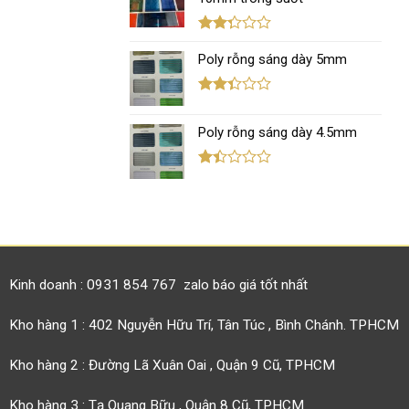
1.12
5
sao
Được
xếp
Poly rỗng sáng dày 5mm
hạng
2.31
5 sao
Được
xếp
Poly rỗng sáng dày 4.5mm
hạng
2.37
5 sao
Được
xếp
hạng
1.42
5
sao
Kinh doanh : 0931 854 767 zalo báo giá tốt nhất
Kho hàng 1 : 402 Nguyễn Hữu Trí, Tân Túc , Bình Chánh. TPHCM
Kho hàng 2 : Đường Lã Xuân Oai , Quận 9 Cũ, TPHCM
Kho hàng 3 : Tạ Quang Bữu , Quận 8 Cũ, TPHCM