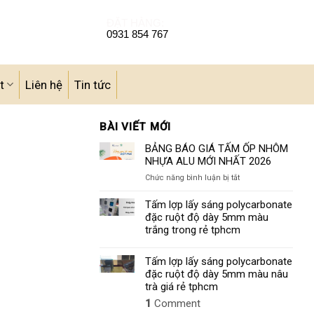
ĐẶT HÀNG:
0931 854 767
t
Liên hệ
Tin tức
BÀI VIẾT MỚI
BẢNG BÁO GIÁ TẤM ỐP NHÔM
NHỰA ALU MỚI NHẤT 2026
ở
Chức năng bình luận bị tắt
BẢNG
BÁO
Tấm lợp lấy sáng polycarbonate
GIÁ
đặc ruột độ dày 5mm màu
TẤM
trắng trong rẻ tphcm
ỐP
NHÔM
Tấm lợp lấy sáng polycarbonate
NHỰA
đặc ruột độ dày 5mm màu nâu
ALU
MỚI
trà giá rẻ tphcm
NHẤT
1
Comment
2026