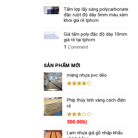
Tấm lợp lấy sáng polycarbonate
đặc ruột độ dày 5mm màu xám
khói giá rẻ tphcm
Giá tấm poly đặc độ dày 10mm
giá rẻ tại tphcm
1
Comment
SẢN PHẨM MỚI
màng nhựa pvc dẻo
Được
xếp hạng
Phíp thủy tinh vàng cách điện
4.00
5
sao
rẻ
Được
300.000
₫
xếp
hạng
Lam nhựa giả gỗ nhập khẩu
3.00
5