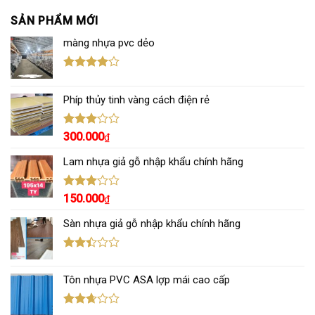
SẢN PHẨM MỚI
màng nhựa pvc dẻo
Được
xếp hạng
Phíp thủy tinh vàng cách điện rẻ
4.00
5
sao
Được
300.000
₫
xếp
hạng
Lam nhựa giả gỗ nhập khẩu chính hãng
3.00
5
sao
Được
150.000
₫
xếp
hạng
Sàn nhựa giả gỗ nhập khẩu chính hãng
3.00
5
sao
Được
xếp
Tôn nhựa PVC ASA lợp mái cao cấp
hạng
2.43
5 sao
Được