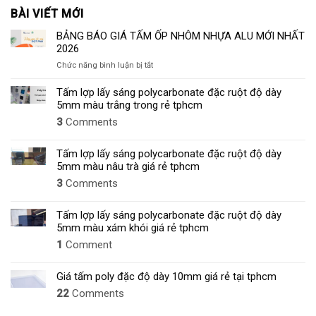
BÀI VIẾT MỚI
BẢNG BÁO GIÁ TẤM ỐP NHÔM NHỰA ALU MỚI NHẤT
2026
ở
Chức năng bình luận bị tắt
BẢNG
BÁO
Tấm lợp lấy sáng polycarbonate đặc ruột độ dày
GIÁ
5mm màu trắng trong rẻ tphcm
TẤM
3
Comments
ỐP
NHÔM
NHỰA
Tấm lợp lấy sáng polycarbonate đặc ruột độ dày
ALU
5mm màu nâu trà giá rẻ tphcm
MỚI
3
Comments
NHẤT
2026
Tấm lợp lấy sáng polycarbonate đặc ruột độ dày
5mm màu xám khói giá rẻ tphcm
1
Comment
Giá tấm poly đặc độ dày 10mm giá rẻ tại tphcm
22
Comments