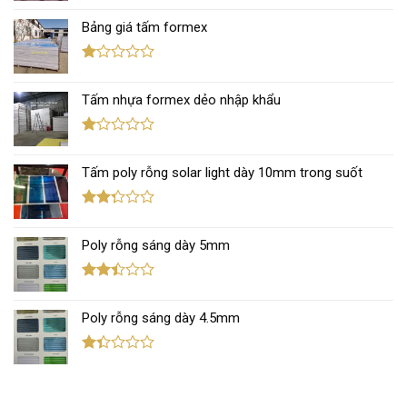
xếp
Bảng giá tấm formex
hạng
2.67
5 sao
Được
xếp
Tấm nhựa formex dẻo nhập khẩu
hạng
1.12
5
sao
Được
xếp
Tấm poly rỗng solar light dày 10mm trong suốt
hạng
1.11
5
sao
Được
xếp
Poly rỗng sáng dày 5mm
hạng
2.31
5 sao
Được
xếp
Poly rỗng sáng dày 4.5mm
hạng
2.41
5 sao
Được
xếp
hạng
1.38