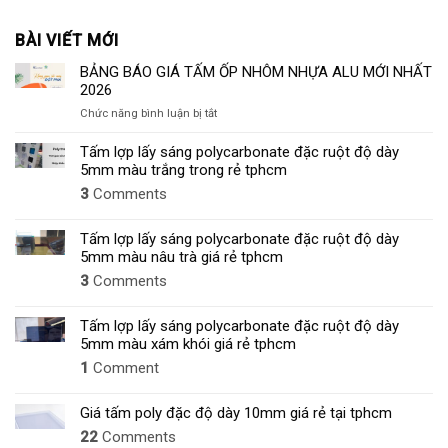
BÀI VIẾT MỚI
BẢNG BÁO GIÁ TẤM ỐP NHÔM NHỰA ALU MỚI NHẤT
2026
ở
Chức năng bình luận bị tắt
BẢNG
BÁO
Tấm lợp lấy sáng polycarbonate đặc ruột độ dày
GIÁ
5mm màu trắng trong rẻ tphcm
TẤM
3
Comments
ỐP
NHÔM
NHỰA
Tấm lợp lấy sáng polycarbonate đặc ruột độ dày
ALU
5mm màu nâu trà giá rẻ tphcm
MỚI
3
Comments
NHẤT
2026
Tấm lợp lấy sáng polycarbonate đặc ruột độ dày
5mm màu xám khói giá rẻ tphcm
1
Comment
Giá tấm poly đặc độ dày 10mm giá rẻ tại tphcm
22
Comments