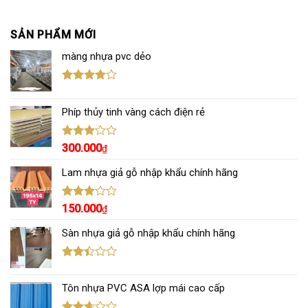
SẢN PHẨM MỚI
màng nhựa pvc dẻo
Được
xếp hạng
Phíp thủy tinh vàng cách điện rẻ
4.00
5
sao
Được
300.000
₫
xếp
hạng
Lam nhựa giả gỗ nhập khẩu chính hãng
3.00
5
sao
Được
150.000
₫
xếp
hạng
Sàn nhựa giả gỗ nhập khẩu chính hãng
3.00
5
sao
Được
xếp
Tôn nhựa PVC ASA lợp mái cao cấp
hạng
2.43