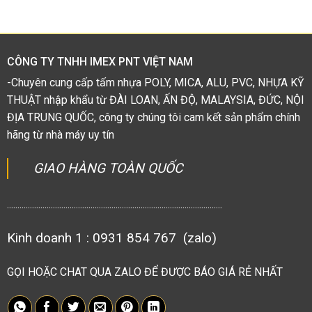
hạng
1.38
5
sao
CÔNG TY TNHH IMEX PNT VIỆT NAM
-Chuyên cung cấp tấm nhựa POLY, MICA, ALU, PVC, NHỰA KỸ
THUẬT nhập khẩu từ ĐÀI LOAN, ẤN ĐỘ, MALAYSIA, ĐỨC, NỘI
ĐỊA TRUNG QUỐC, công ty chúng tôi cam kết sản phẩm chính
hãng từ nhà máy uy tín
GIAO HÀNG TOÀN QUỐC
.......................................................................................................
Kinh doanh 1 : 0931 854 767 (zalo)
GỌI HOẶC CHAT QUA ZALO ĐỂ ĐƯỢC BÁO GIÁ RẺ NHẤT