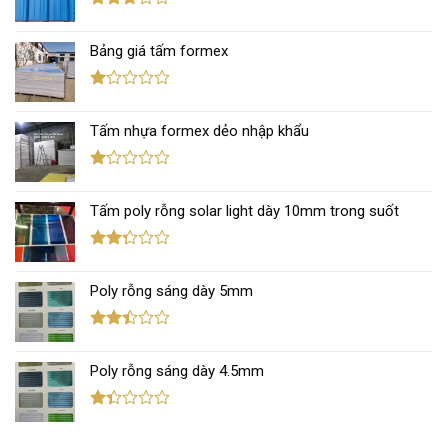
5 sao
Được
xếp
Bảng giá tấm formex
hạng
2.67
5 sao
Được
xếp
Tấm nhựa formex dẻo nhập khẩu
hạng
1.12
5
sao
Được
xếp
Tấm poly rỗng solar light dày 10mm trong suốt
hạng
1.11
5
sao
Được
xếp
Poly rỗng sáng dày 5mm
hạng
2.31
5 sao
Được
xếp
Poly rỗng sáng dày 4.5mm
hạng
2.41
5 sao
Được
xếp