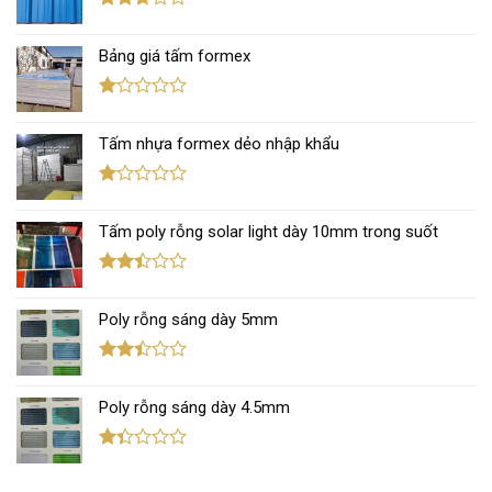
5 sao
Được
xếp
Bảng giá tấm formex
hạng
2.67
5 sao
Được
xếp
Tấm nhựa formex dẻo nhập khẩu
hạng
1.12
5
sao
Được
xếp
Tấm poly rỗng solar light dày 10mm trong suốt
hạng
1.11
5
sao
Được
xếp
Poly rỗng sáng dày 5mm
hạng
2.38
5 sao
Được
xếp
Poly rỗng sáng dày 4.5mm
hạng
2.40
5 sao
Được
xếp