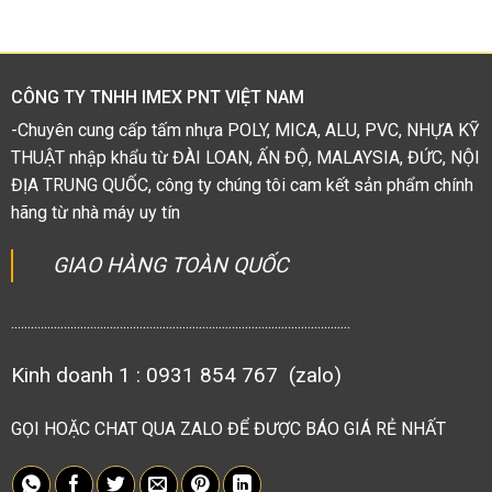
hạng
1.38
5
sao
CÔNG TY TNHH IMEX PNT VIỆT NAM
-Chuyên cung cấp tấm nhựa POLY, MICA, ALU, PVC, NHỰA KỸ
THUẬT nhập khẩu từ ĐÀI LOAN, ẤN ĐỘ, MALAYSIA, ĐỨC, NỘI
ĐỊA TRUNG QUỐC, công ty chúng tôi cam kết sản phẩm chính
hãng từ nhà máy uy tín
GIAO HÀNG TOÀN QUỐC
.......................................................................................................
Kinh doanh 1 : 0931 854 767 (zalo)
GỌI HOẶC CHAT QUA ZALO ĐỂ ĐƯỢC BÁO GIÁ RẺ NHẤT