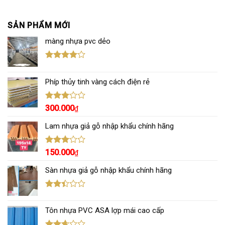
SẢN PHẨM MỚI
màng nhựa pvc dẻo
Được
xếp hạng
Phíp thủy tinh vàng cách điện rẻ
4.00
5
sao
Được
300.000
₫
xếp
hạng
Lam nhựa giả gỗ nhập khẩu chính hãng
3.00
5
sao
Được
150.000
₫
xếp
hạng
Sàn nhựa giả gỗ nhập khẩu chính hãng
3.00
5
sao
Được
xếp
Tôn nhựa PVC ASA lợp mái cao cấp
hạng
2.43