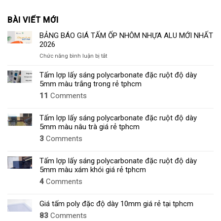
BÀI VIẾT MỚI
BẢNG BÁO GIÁ TẤM ỐP NHÔM NHỰA ALU MỚI NHẤT
2026
ở
Chức năng bình luận bị tắt
BẢNG
BÁO
Tấm lợp lấy sáng polycarbonate đặc ruột độ dày
GIÁ
5mm màu trắng trong rẻ tphcm
TẤM
11
Comments
ỐP
NHÔM
NHỰA
Tấm lợp lấy sáng polycarbonate đặc ruột độ dày
ALU
5mm màu nâu trà giá rẻ tphcm
MỚI
3
Comments
NHẤT
2026
Tấm lợp lấy sáng polycarbonate đặc ruột độ dày
5mm màu xám khói giá rẻ tphcm
4
Comments
Giá tấm poly đặc độ dày 10mm giá rẻ tại tphcm
83
Comments