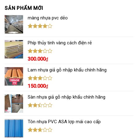
SẢN PHẨM MỚI
màng nhựa pvc dẻo
Được
xếp hạng
Phíp thủy tinh vàng cách điện rẻ
4.00
5
sao
Được
300.000
₫
xếp
hạng
Lam nhựa giả gỗ nhập khẩu chính hãng
3.00
5
sao
Được
150.000
₫
xếp
hạng
Sàn nhựa giả gỗ nhập khẩu chính hãng
3.00
5
sao
Được
xếp
Tôn nhựa PVC ASA lợp mái cao cấp
hạng
2.43
5 sao
Được