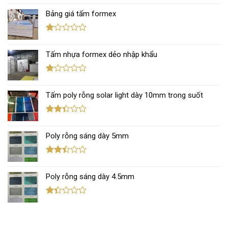
xếp
Bảng giá tấm formex
hạng
2.67
5 sao
Được
xếp
Tấm nhựa formex dẻo nhập khẩu
hạng
1.12
5
sao
Được
xếp
Tấm poly rỗng solar light dày 10mm trong suốt
hạng
1.11
5
sao
Được
xếp
Poly rỗng sáng dày 5mm
hạng
2.36
5 sao
Được
xếp
Poly rỗng sáng dày 4.5mm
hạng
2.43
5 sao
Được
xếp
hạng
1.38