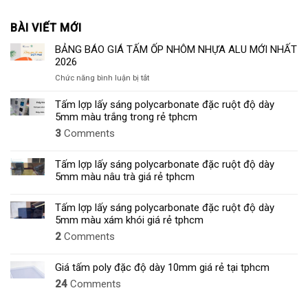
BÀI VIẾT MỚI
BẢNG BÁO GIÁ TẤM ỐP NHÔM NHỰA ALU MỚI NHẤT
2026
ở
Chức năng bình luận bị tắt
BẢNG
BÁO
Tấm lợp lấy sáng polycarbonate đặc ruột độ dày
GIÁ
5mm màu trắng trong rẻ tphcm
TẤM
3
Comments
ỐP
NHÔM
NHỰA
Tấm lợp lấy sáng polycarbonate đặc ruột độ dày
ALU
5mm màu nâu trà giá rẻ tphcm
MỚI
NHẤT
Tấm lợp lấy sáng polycarbonate đặc ruột độ dày
2026
5mm màu xám khói giá rẻ tphcm
2
Comments
Giá tấm poly đặc độ dày 10mm giá rẻ tại tphcm
24
Comments