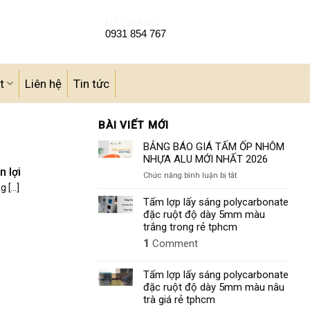
ĐẶT HÀNG:
0931 854 767
t
Liên hệ
Tin tức
BÀI VIẾT MỚI
BẢNG BÁO GIÁ TẤM ỐP NHÔM
NHỰA ALU MỚI NHẤT 2026
 lợi
ở
Chức năng bình luận bị tắt
BẢNG
[...]
BÁO
Tấm lợp lấy sáng polycarbonate
GIÁ
đặc ruột độ dày 5mm màu
TẤM
trắng trong rẻ tphcm
ỐP
1
Comment
NHÔM
NHỰA
ALU
Tấm lợp lấy sáng polycarbonate
MỚI
đặc ruột độ dày 5mm màu nâu
NHẤT
trà giá rẻ tphcm
2026