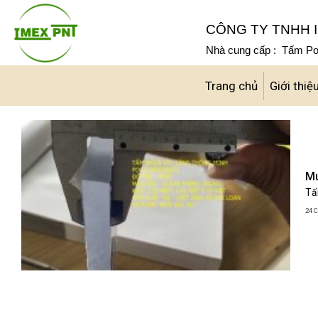
Skip
to
CÔNG TY TNHH I
content
Nhà cung cấp : Tấm Pol
Trang chủ
Giới thiệ
Mu
Tấ
24