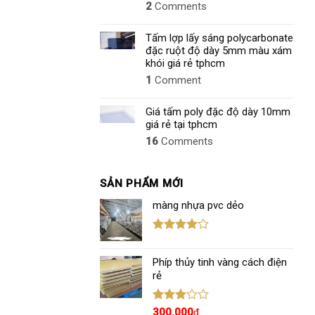
2
Comments
Tấm lợp lấy sáng polycarbonate
đặc ruột độ dày 5mm màu xám
khói giá rẻ tphcm
1
Comment
Giá tấm poly đặc độ dày 10mm
giá rẻ tại tphcm
16
Comments
SẢN PHẨM MỚI
màng nhựa pvc dẻo
Được
xếp hạng
Phíp thủy tinh vàng cách điện
4.00
5
sao
rẻ
Được
300.000
₫