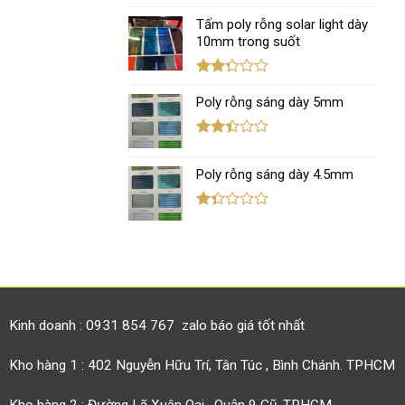
Được
xếp
Tấm poly rỗng solar light dày
hạng
10mm trong suốt
1.11
5
sao
Được
xếp
Poly rỗng sáng dày 5mm
hạng
2.29
5 sao
Được
xếp
Poly rỗng sáng dày 4.5mm
hạng
2.40
5 sao
Được
xếp
hạng
1.38
5
sao
Kinh doanh : 0931 854 767 zalo báo giá tốt nhất
Kho hàng 1 : 402 Nguyễn Hữu Trí, Tân Túc , Bình Chánh. TPHCM
Kho hàng 2 : Đường Lã Xuân Oai , Quận 9 Cũ, TPHCM