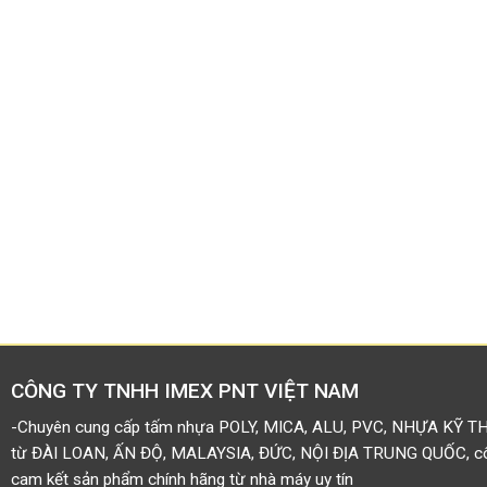
CÔNG TY TNHH IMEX PNT VIỆT NAM
-Chuyên cung cấp tấm nhựa POLY, MICA, ALU, PVC, NHỰA KỸ T
từ ĐÀI LOAN, ẤN ĐỘ, MALAYSIA, ĐỨC, NỘI ĐỊA TRUNG QUỐC, côn
cam kết sản phẩm chính hãng từ nhà máy uy tín