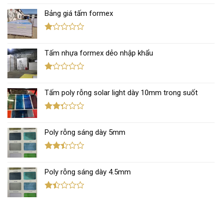
xếp
Bảng giá tấm formex
hạng
2.67
5 sao
Được
xếp
Tấm nhựa formex dẻo nhập khẩu
hạng
1.12
5
sao
Được
xếp
Tấm poly rỗng solar light dày 10mm trong suốt
hạng
1.12
5
sao
Được
xếp
Poly rỗng sáng dày 5mm
hạng
2.30
5 sao
Được
xếp
Poly rỗng sáng dày 4.5mm
hạng
2.38
5 sao
Được
xếp
hạng
1.42