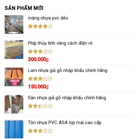
SẢN PHẨM MỚI
màng nhựa pvc dẻo
Được
xếp hạng
Phíp thủy tinh vàng cách điện rẻ
4.00
5
sao
Được
300.000
₫
xếp
hạng
Lam nhựa giả gỗ nhập khẩu chính hãng
3.00
5
sao
Được
150.000
₫
xếp
hạng
Sàn nhựa giả gỗ nhập khẩu chính hãng
3.00
5
sao
Được
xếp
Tôn nhựa PVC ASA lợp mái cao cấp
hạng
2.43
5 sao
Được