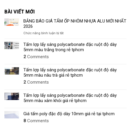
BÀI VIẾT MỚI
BẢNG BÁO GIÁ TẤM ỐP NHÔM NHỰA ALU MỚI NHẤT
2026
ở
Chức năng bình luận bị tắt
BẢNG
BÁO
Tấm lợp lấy sáng polycarbonate đặc ruột độ dày
GIÁ
5mm màu trắng trong rẻ tphcm
TẤM
2
Comments
ỐP
NHÔM
NHỰA
Tấm lợp lấy sáng polycarbonate đặc ruột độ dày
ALU
5mm màu nâu trà giá rẻ tphcm
MỚI
2
Comments
NHẤT
2026
Tấm lợp lấy sáng polycarbonate đặc ruột độ dày
5mm màu xám khói giá rẻ tphcm
Giá tấm poly đặc độ dày 10mm giá rẻ tại tphcm
8
Comments