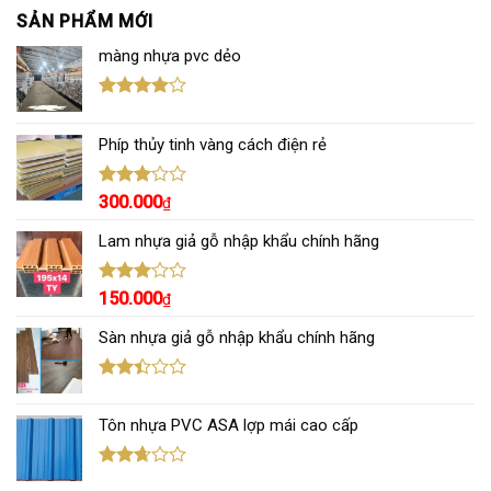
SẢN PHẨM MỚI
màng nhựa pvc dẻo
Được
xếp hạng
Phíp thủy tinh vàng cách điện rẻ
4.00
5
sao
Được
300.000
₫
xếp
hạng
Lam nhựa giả gỗ nhập khẩu chính hãng
3.00
5
sao
Được
150.000
₫
xếp
hạng
Sàn nhựa giả gỗ nhập khẩu chính hãng
3.00
5
sao
Được
xếp
Tôn nhựa PVC ASA lợp mái cao cấp
hạng
2.43
5 sao
Được