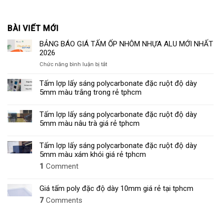
BÀI VIẾT MỚI
BẢNG BÁO GIÁ TẤM ỐP NHÔM NHỰA ALU MỚI NHẤT
2026
ở
Chức năng bình luận bị tắt
BẢNG
BÁO
Tấm lợp lấy sáng polycarbonate đặc ruột độ dày
GIÁ
5mm màu trắng trong rẻ tphcm
TẤM
ỐP
Tấm lợp lấy sáng polycarbonate đặc ruột độ dày
NHÔM
5mm màu nâu trà giá rẻ tphcm
NHỰA
ALU
MỚI
Tấm lợp lấy sáng polycarbonate đặc ruột độ dày
NHẤT
5mm màu xám khói giá rẻ tphcm
2026
1
Comment
Giá tấm poly đặc độ dày 10mm giá rẻ tại tphcm
7
Comments