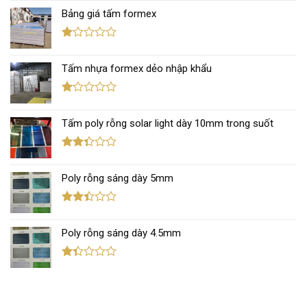
xếp
Bảng giá tấm formex
hạng
2.67
5 sao
Được
xếp
Tấm nhựa formex dẻo nhập khẩu
hạng
1.12
5
sao
Được
xếp
Tấm poly rỗng solar light dày 10mm trong suốt
hạng
1.11
5
sao
Được
xếp
Poly rỗng sáng dày 5mm
hạng
2.32
5 sao
Được
xếp
Poly rỗng sáng dày 4.5mm
hạng
2.42
5 sao
Được
xếp
hạng
1.38