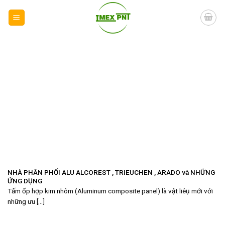
Skip
to
content
NHÀ PHÂN PHỐI ALU ALCOREST , TRIEUCHEN , ARADO và NHỮNG
ỨNG DỤNG
Tấm ốp hợp kim nhôm (Aluminum composite panel) là vật liêụ mới với
những ưu [...]