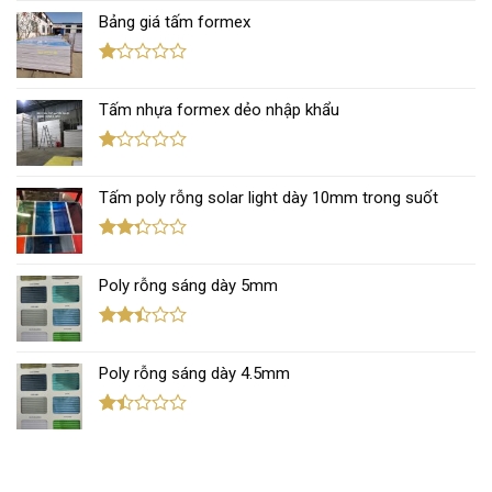
xếp
Bảng giá tấm formex
hạng
2.67
5 sao
Được
xếp
Tấm nhựa formex dẻo nhập khẩu
hạng
1.12
5
sao
Được
xếp
Tấm poly rỗng solar light dày 10mm trong suốt
hạng
1.12
5
sao
Được
xếp
Poly rỗng sáng dày 5mm
hạng
2.30
5 sao
Được
xếp
Poly rỗng sáng dày 4.5mm
hạng
2.38
5 sao
Được
xếp
hạng
1.42