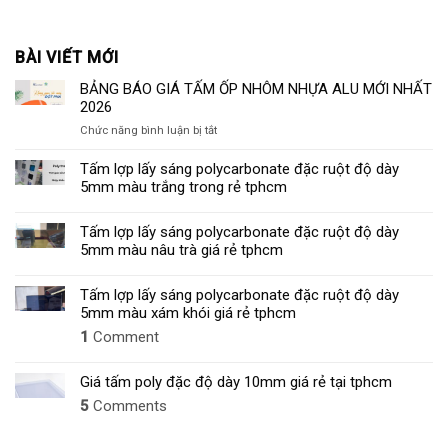
BÀI VIẾT MỚI
BẢNG BÁO GIÁ TẤM ỐP NHÔM NHỰA ALU MỚI NHẤT
2026
ở
Chức năng bình luận bị tắt
BẢNG
BÁO
Tấm lợp lấy sáng polycarbonate đặc ruột độ dày
GIÁ
5mm màu trắng trong rẻ tphcm
TẤM
ỐP
Tấm lợp lấy sáng polycarbonate đặc ruột độ dày
NHÔM
5mm màu nâu trà giá rẻ tphcm
NHỰA
ALU
MỚI
Tấm lợp lấy sáng polycarbonate đặc ruột độ dày
NHẤT
5mm màu xám khói giá rẻ tphcm
2026
1
Comment
Giá tấm poly đặc độ dày 10mm giá rẻ tại tphcm
5
Comments