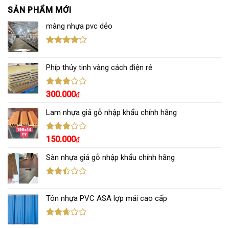
SẢN PHẨM MỚI
màng nhựa pvc dẻo
Được
xếp hạng
Phíp thủy tinh vàng cách điện rẻ
4.00
5
sao
Được
300.000
₫
xếp
hạng
Lam nhựa giả gỗ nhập khẩu chính hãng
3.00
5
sao
Được
150.000
₫
xếp
hạng
Sàn nhựa giả gỗ nhập khẩu chính hãng
3.00
5
sao
Được
xếp
Tôn nhựa PVC ASA lợp mái cao cấp
hạng
2.43
5 sao
Được