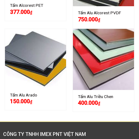
Tấm Alcorest PET
377.000
₫
Tấm Alu Alcorest PVDF
750.000
₫
Tấm Alu Arado
Tấm Alu Triều Chen
150.000
₫
400.000
₫
CÔNG TY TNHH IMEX PNT VIỆT NAM