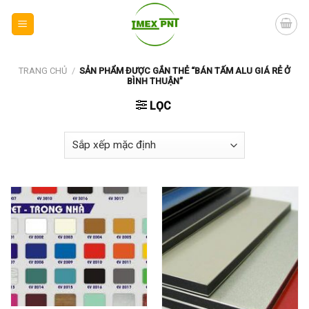
Skip
to
content
TRANG CHỦ
/
SẢN PHẨM ĐƯỢC GẮN THẺ “BÁN TẤM ALU GIÁ RẺ Ở
BÌNH THUẬN”
LỌC