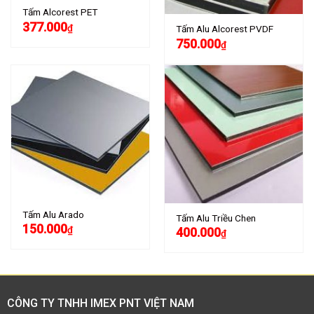
Tấm Alcorest PET
377.000
₫
Tấm Alu Alcorest PVDF
750.000
₫
Tấm Alu Arado
Tấm Alu Triều Chen
150.000
₫
400.000
₫
CÔNG TY TNHH IMEX PNT VIỆT NAM