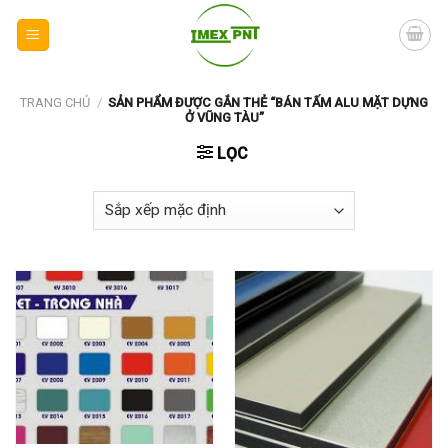
Skip
to
content
TRANG CHỦ
/
SẢN PHẨM ĐƯỢC GẮN THẺ “BÁN TẤM ALU MẶT DỰNG
Ở VŨNG TÀU”
LỌC