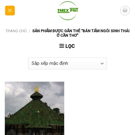
Skip
to
content
TRANG CHỦ
/
SẢN PHẨM ĐƯỢC GẮN THẺ “BÁN TẤM NGÓI SINH THÁI
Ở CẦN THƠ”
LỌC