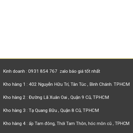
Kinh doanh : 0931 854 767 zalo báo giá tốt nhất
Kho hàng 1 : 402 Nguyễn Hữu Trí, Tân Túc , Bình Chánh. TPHCM
Kho hàng 2 : Đường Lã Xuân Oai , Quận 9 Cũ, TPHCM
Kho hàng 3 : Tạ Quang Bữu , Quận 8 Cũ, TPHCM
Kho hàng 4 :
ấp Tam đông, Thới Tam Thôn, hóc môn cũ , TPHCM