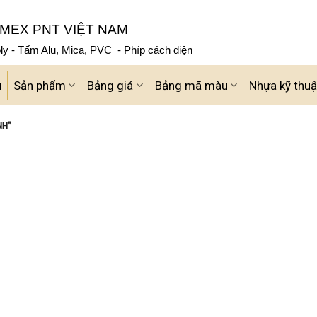
MEX PNT VIỆT NAM
y - Tấm Alu, Mica, PVC - Phíp cách điện
u
Sản phẩm
Bảng giá
Bảng mã màu
Nhựa kỹ thuậ
NH”