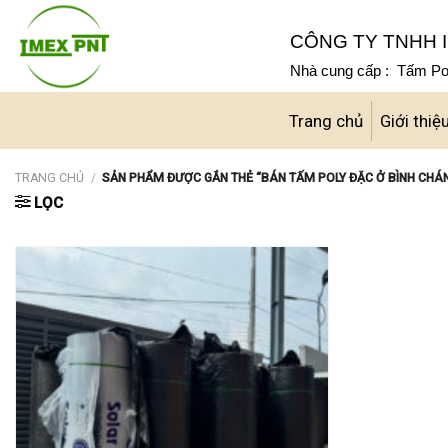
Skip
to
CÔNG TY TNHH I
content
Nhà cung cấp : Tấm Pol
Trang chủ
Giới thiệ
TRANG CHỦ
/
SẢN PHẨM ĐƯỢC GẮN THẺ “BÁN TẤM POLY ĐẶC Ở BÌNH CHÁ
LỌC