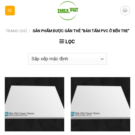
Skip
to
content
TRANG CHỦ
/
SẢN PHẨM ĐƯỢC GẮN THẺ “BÁN TẤM PVC Ở BẾN TRE”
LỌC