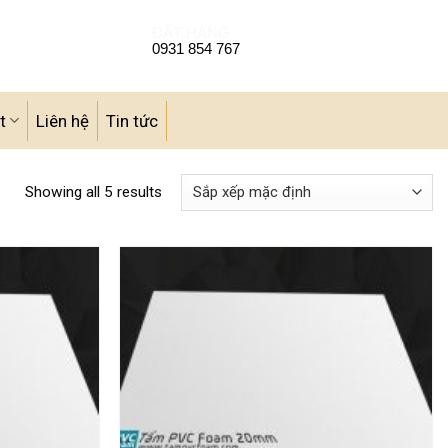
ĐẶT HÀNG:
0931 854 767
t
Liên hệ
Tin tức
Showing all 5 results