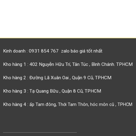
Kinh doanh : 0931 854 767 zalo báo giá tốt nhất
Kho hàng 1 : 402 Nguyễn Hữu Trí, Tân Túc , Bình Chánh. TPHCM
Kho hàng 2 : Đường Lã Xuân Oai , Quận 9 Cũ, TPHCM
Kho hàng 3 : Tạ Quang Bữu , Quận 8 Cũ, TPHCM
Kho hàng 4 :
ấp Tam đông, Thới Tam Thôn, hóc môn cũ , TPHCM
.................................................................................