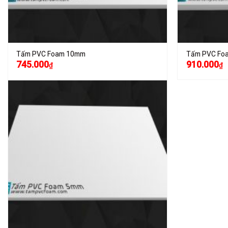
Tấm PVC Foam 10mm
Tấm PVC Fo
745.000
910.000
₫
₫