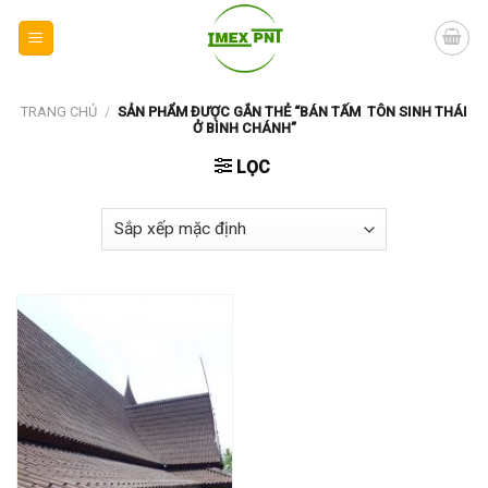
Skip
to
content
TRANG CHỦ
/
SẢN PHẨM ĐƯỢC GẮN THẺ “BÁN TẤM TÔN SINH THÁI
Ở BÌNH CHÁNH”
LỌC