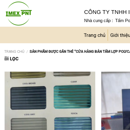
Skip
to
CÔNG TY TNHH I
content
Nhà cung cấp : Tấm Pol
Trang chủ
Giới thiệ
TRANG CHỦ
/
SẢN PHẨM ĐƯỢC GẮN THẺ “CỬA HÀNG BÁN TẤM LỢP POLY
LỌC