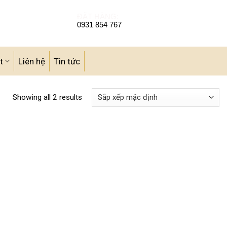
ĐẶT HÀNG:
0931 854 767
t
Liên hệ
Tin tức
Showing all 2 results