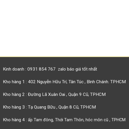
Kinh doanh : 0931 854 767 zalo báo giá tốt nhất
Kho hàng 1 : 402 Nguyễn Hữu Trí, Tân Túc , Bình Chánh. TPHCM
Kho hàng 2 : Đường Lã Xuân Oai , Quận 9 Cũ, TPHCM
Kho hàng 3 : Tạ Quang Bữu , Quận 8 Cũ, TPHCM
Kho hàng 4 :
ấp Tam đông, Thới Tam Thôn, hóc môn cũ , TPHCM