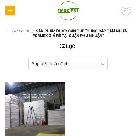
Skip
to
content
TRANG CHỦ
/
SẢN PHẨM ĐƯỢC GẮN THẺ “CUNG CẤP TẤM NHỰA
FORMEX GIÁ RẺ TẠI QUẬN PHÚ NHUẬN”
LỌC