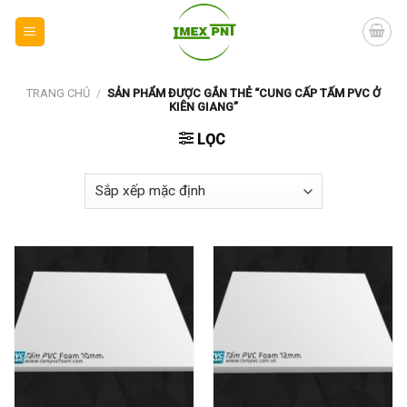
Skip
to
content
TRANG CHỦ
/
SẢN PHẨM ĐƯỢC GẮN THẺ “CUNG CẤP TẤM PVC Ở
KIÊN GIANG”
LỌC