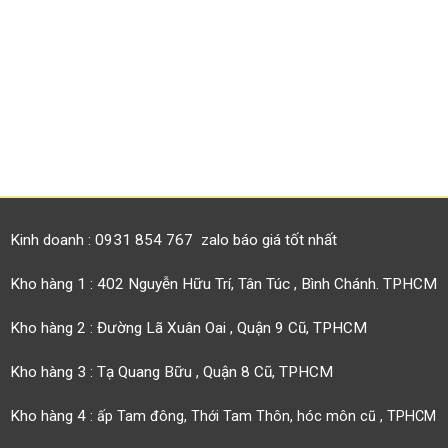
Kinh doanh : 0931 854 767 zalo báo giá tốt nhất
Kho hàng 1 : 402 Nguyễn Hữu Trí, Tân Túc , Bình Chánh. TPHCM
Kho hàng 2 : Đường Lã Xuân Oai , Quận 9 Cũ, TPHCM
Kho hàng 3 : Tạ Quang Bữu , Quận 8 Cũ, TPHCM
Kho hàng 4 :
ấp Tam đông, Thới Tam Thôn, hóc môn cũ , TPHCM