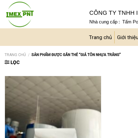
Skip
to
CÔNG TY TNHH I
content
Nhà cung cấp : Tấm Pol
Trang chủ
Giới thiệ
TRANG CHỦ
/
SẢN PHẨM ĐƯỢC GẮN THẺ “GIÁ TÔN NHỰA TRẮNG”
LỌC