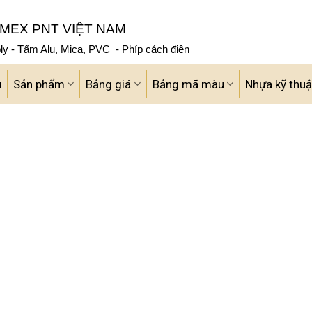
MEX PNT VIỆT NAM
y - Tấm Alu, Mica, PVC - Phíp cách điện
u
Sản phẩm
Bảng giá
Bảng mã màu
Nhựa kỹ thuậ