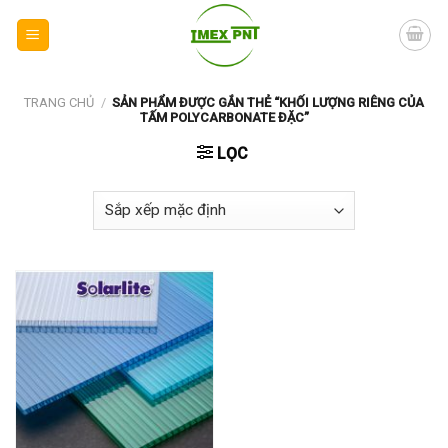
Skip
to
content
TRANG CHỦ
/
SẢN PHẨM ĐƯỢC GẮN THẺ “KHỐI LƯỢNG RIÊNG CỦA
TẤM POLYCARBONATE ĐẶC”
LỌC