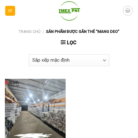
Skip
to
content
TRANG CHỦ
/
SẢN PHẨM ĐƯỢC GẮN THẺ “MANG DEO”
LỌC