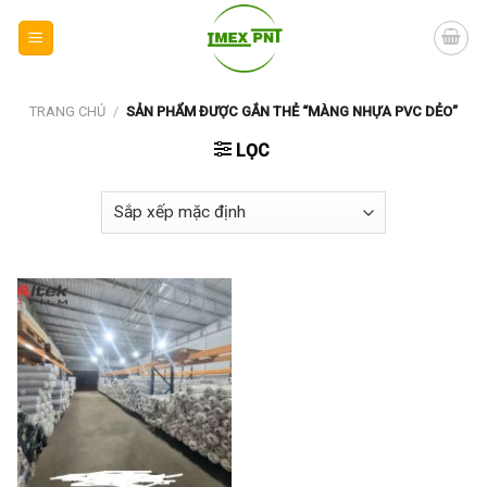
Skip
to
content
TRANG CHỦ
/
SẢN PHẨM ĐƯỢC GẮN THẺ “MÀNG NHỰA PVC DẺO”
LỌC