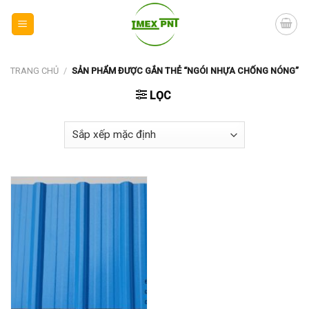
Skip
to
content
TRANG CHỦ
/
SẢN PHẨM ĐƯỢC GẮN THẺ “NGÓI NHỰA CHỐNG NÓNG”
LỌC