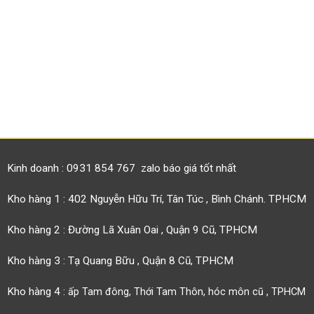
Kinh doanh : 0931 854 767 zalo báo giá tốt nhất
Kho hàng 1 : 402 Nguyễn Hữu Trí, Tân Túc , Bình Chánh. TPHCM
Kho hàng 2 : Đường Lã Xuân Oai , Quận 9 Cũ, TPHCM
Kho hàng 3 : Tạ Quang Bữu , Quận 8 Cũ, TPHCM
Kho hàng 4 :
ấp Tam đông, Thới Tam Thôn, hóc môn cũ , TPHCM