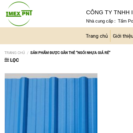
Skip
to
CÔNG TY TNHH I
content
Nhà cung cấp : Tấm Pol
Trang chủ
Giới thiệ
TRANG CHỦ
/
SẢN PHẨM ĐƯỢC GẮN THẺ “NGÓI NHỰA GIÁ RẺ”
LỌC