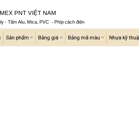
MEX PNT VIỆT NAM
y - Tấm Alu, Mica, PVC - Phíp cách điện
u
Sản phẩm
Bảng giá
Bảng mã màu
Nhựa kỹ thuậ