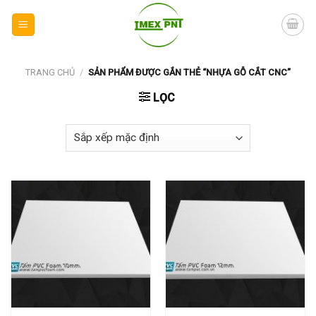
Skip
to
content
TRANG CHỦ
/
SẢN PHẨM ĐƯỢC GẮN THẺ “NHỰA GỖ CẮT CNC”
LỌC