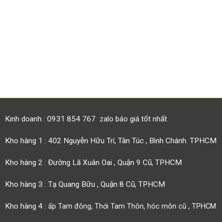
Kinh doanh : 0931 854 767 zalo báo giá tốt nhất
Kho hàng 1 : 402 Nguyễn Hữu Trí, Tân Túc , Bình Chánh. TPHCM
Kho hàng 2 : Đường Lã Xuân Oai , Quận 9 Cũ, TPHCM
Kho hàng 3 : Tạ Quang Bữu , Quận 8 Cũ, TPHCM
Kho hàng 4 :
ấp Tam đông, Thới Tam Thôn, hóc môn cũ , TPHCM