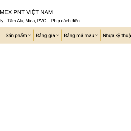
MEX PNT VIỆT NAM
y - Tấm Alu, Mica, PVC - Phíp cách điện
u
Sản phẩm
Bảng giá
Bảng mã màu
Nhựa kỹ thuậ