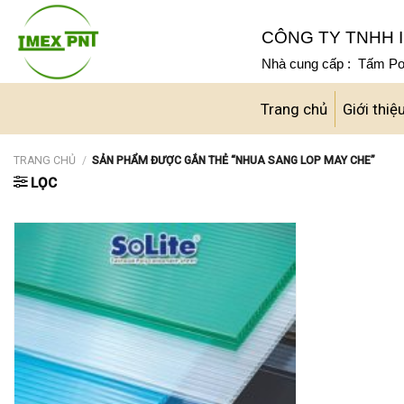
Skip
to
CÔNG TY TNHH I
content
Nhà cung cấp : Tấm Pol
Trang chủ
Giới thiệ
TRANG CHỦ
/
SẢN PHẨM ĐƯỢC GẮN THẺ “NHUA SANG LOP MAY CHE”
LỌC