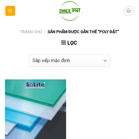
Skip
to
content
TRANG CHỦ
/
SẢN PHẨM ĐƯỢC GẮN THẺ “POLY ĐẶT”
LỌC