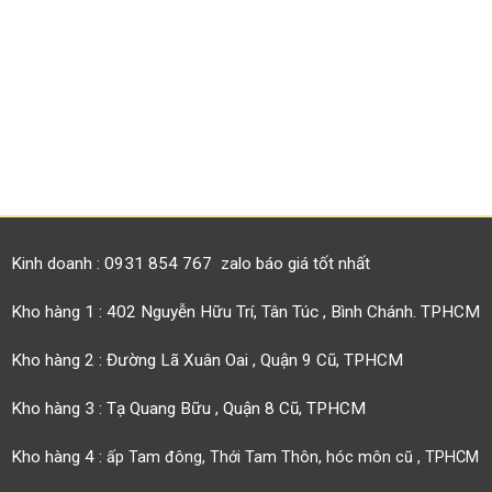
Kinh doanh : 0931 854 767 zalo báo giá tốt nhất
Kho hàng 1 : 402 Nguyễn Hữu Trí, Tân Túc , Bình Chánh. TPHCM
Kho hàng 2 : Đường Lã Xuân Oai , Quận 9 Cũ, TPHCM
Kho hàng 3 : Tạ Quang Bữu , Quận 8 Cũ, TPHCM
Kho hàng 4 :
ấp Tam đông, Thới Tam Thôn, hóc môn cũ , TPHCM