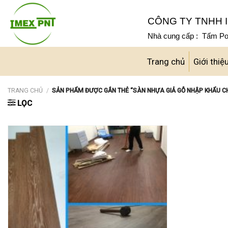
Skip
to
CÔNG TY TNHH I
content
Nhà cung cấp : Tấm Pol
Trang chủ
Giới thiệ
TRANG CHỦ
/
SẢN PHẨM ĐƯỢC GẮN THẺ “SÀN NHỰA GIẢ GỖ NHẬP KHẨU C
LỌC