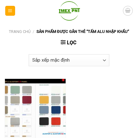
Skip
to
content
TRANG CHỦ
/
SẢN PHẨM ĐƯỢC GẮN THẺ “TẤM ALU NHẬP KHẨU”
LỌC