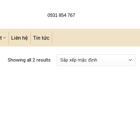
ĐẶT HÀNG:
0931 854 767
t
Liên hệ
Tin tức
Showing all 2 results