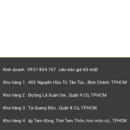
Kinh doanh : 0931 854 767 zalo báo giá tốt nhất
Kho hàng 1 : 402 Nguyễn Hữu Trí, Tân Túc , Bình Chánh. TPHCM
Kho hàng 2 : Đường Lã Xuân Oai , Quận 9 Cũ, TPHCM
Kho hàng 3 : Tạ Quang Bữu , Quận 8 Cũ, TPHCM
Kho hàng 4 :
ấp Tam đông, Thới Tam Thôn, hóc môn cũ , TPHCM