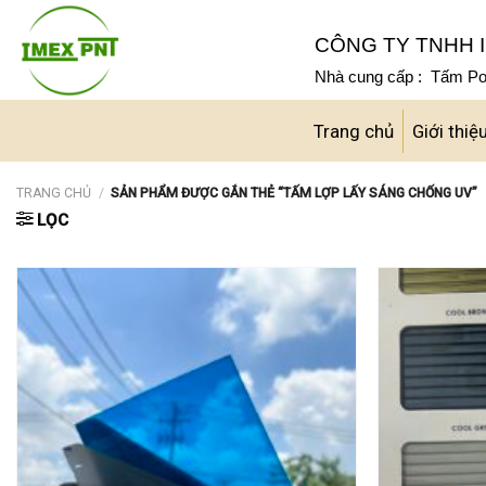
Skip
to
CÔNG TY TNHH I
content
Nhà cung cấp : Tấm Pol
Trang chủ
Giới thiệ
TRANG CHỦ
/
SẢN PHẨM ĐƯỢC GẮN THẺ “TẤM LỢP LẤY SÁNG CHỐNG UV”
LỌC