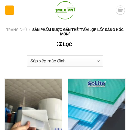
Skip
to
content
TRANG CHỦ
/
SẢN PHẨM ĐƯỢC GẮN THẺ “TẤM LỢP LẤY SÁNG HÓC
MÔN”
LỌC