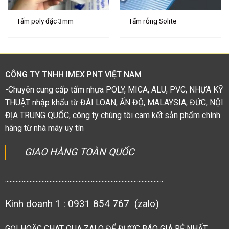
Tấm poly đặc 3mm
Tấm rỗng Solite
CÔNG TY TNHH IMEX PNT VIỆT NAM
-Chuyên cung cấp tấm nhựa POLY, MICA, ALU, PVC, NHỰA KỸ
THUẬT nhập khẩu từ ĐÀI LOAN, ẤN ĐỘ, MALAYSIA, ĐỨC, NỘI
ĐỊA TRUNG QUỐC, công ty chúng tôi cam kết sản phẩm chính
hãng từ nhà máy uy tín
GIAO HÀNG TOÀN QUỐC
.......................................................................................................
Kinh doanh 1 : 0931 854 767 (zalo)
GỌI HOẶC CHAT QUA ZALO ĐỂ ĐƯỢC BÁO GIÁ RẺ NHẤT