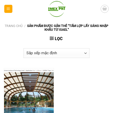
Skip
to
content
TRANG CHỦ
/
SẢN PHẨM ĐƯỢC GẮN THẺ “TẤM LỢP LẤY SÁNG NHẬP
KHẨU TỪ ISAEL”
LỌC