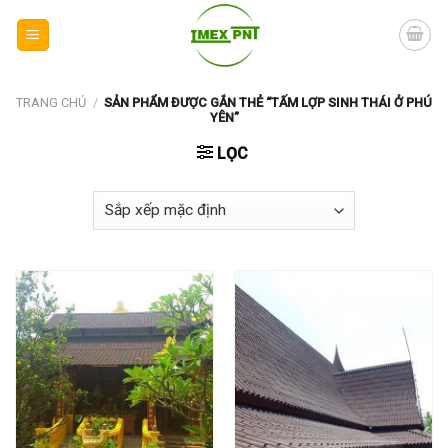
Skip
to
content
TRANG CHỦ
/
SẢN PHẨM ĐƯỢC GẮN THẺ “TẤM LỢP SINH THÁI Ở PHÚ
YÊN”
LỌC